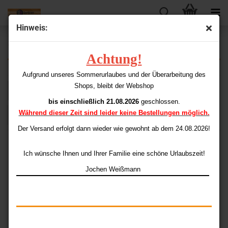
Hinweis:
180er Ulta Dicke Flights
Achtung!
Aufgrund unseres Sommerurlaubes und der Überarbeitung des
Shops, bleibt der Webshop
Sortieren nach
pro Seite
Sortieren nach
48 pro Seite
bis einschließlich 21.08.2026
geschlossen.
Während dieser Zeit sind leider keine Bestellungen möglich.
1
Der Versand erfolgt dann wieder
wie gewohnt ab dem 24.08.2026!
Ich wünsche Ihnen und Ihrer Familie eine schöne Urlaubszeit!
Jochen Weißmann
PENTATHLON X180
Standard