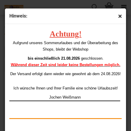
Hinweis:
GRATIS
Achtung!
Aufgrund unseres Sommerurlaubes und der Überarbeitung des
Shops, bleibt der Webshop
Sortieren nach
pro Seite
Sortieren nach
48 pro Seite
bis einschließlich 21.08.2026
geschlossen.
Während dieser Zeit sind leider keine Bestellungen möglich.
1
Der Versand erfolgt dann wieder
wie gewohnt ab dem 24.08.2026!
Ich wünsche Ihnen und Ihrer Familie eine schöne Urlaubszeit!
Jochen Weißmann
Finish-Card 5.5 x 8.5
Finish-Liste/Poster
cm
(Download)