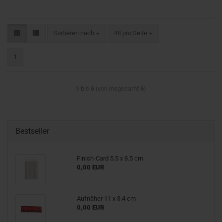
Sortieren nach
pro Seite
Sortieren nach
48 pro Seite
1
1
bis
6
(von insgesamt
6
)
Bestseller
Finish-Card 5.5 x 8.5 cm
0,00 EUR
Aufnäher 11 x 3.4 cm
0,00 EUR