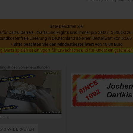
Bitte beachten Sie!
se für Darts, Barrels, Shafts und Flights sind immer pro Satz (=3 Stück) zu
sandkostenfreie Lieferung in Deutschland ab einen Bestellwert von 60,00
- Bitte beachten Sie den Mindestbestellwert von 10,00 Euro
 Darts spielen ist ein Sport für Erwachsene und für Kinder ein gefährlich
xing-Video von einem Kunden
RAG WIDERRUFEN