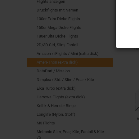
Flights anzeigen
Druckflights mit Namen
100er Extra Dicke Flights
150er Mega Dicke Flights
180er Ulta Dicke Flights
2D/3D Std, Slim, Fantail
Lie
Amazon / iFlights / Mini (extra dick)
Ameri-Thon (extra dick)
DataDart / Mission
Dimplex / Std. / Slim / Pear / Kite
Elka Turbo (extra dick)
Harrows Flights (extra dick)
Keltik & Herr der Ringe
Longlife (Nylon, Stoff)
A
M3 Flights
Metronic Slim, Pear, Kite, Fantail & Kite
75