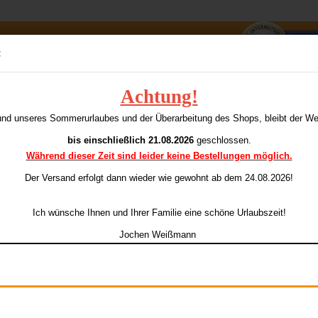
Suche...
:
E-Mai
Achtung!
»
»
Flights
Ameri-Thon (extra dick)
und unseres Sommerurlaubes und der Überarbeitung des Shops, bleibt der W
Pass
Thon (extra dick)
bis einschließlich 21.08.2026
geschlossen.
Während dieser Zeit sind leider keine Bestellungen möglich.
Der Versand erfolgt dann wieder
wie gewohnt ab dem 24.08.2026!
Sortieren nach
pro Seite
Sortieren nach
Alle Hersteller
48 pro Seite
Konto e
Ich wünsche Ihnen und Ihrer Familie eine schöne Urlaubszeit!
Passwo
Jochen Weißmann