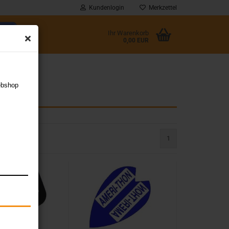
Kundenlogin
Merkzettel
Ihr Warenkorb
0,00 EUR
l
ebshop
wort
1
rstellen
rt vergessen?