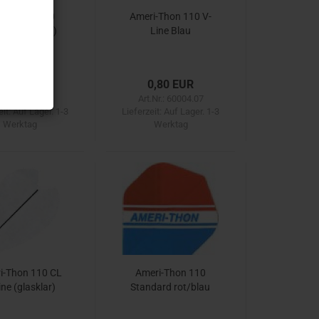
ri-Thon 110
Ameri-Thon 110 V-
ail (Lantern)
Line Blau
0,80 EUR
0,80 EUR
.Nr.: 60003.05
Art.Nr.: 60004.07
eit:
Auf Lager. 1-3
Lieferzeit:
Auf Lager. 1-3
Werktag
Werktag
i-Thon 110 CL
Ameri-Thon 110
ine (glasklar)
Standard rot/blau