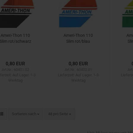
Ameri-Thon 110
Ameri-Thon 110
Ame
Slim rot/schwarz
Slim rot/blau
Sl
0,80 EUR
0,80 EUR
Art.Nr.: 60401.02
Art.Nr.: 60402.01
Art
ferzeit:
Auf Lager. 1-3
Lieferzeit:
Auf Lager. 1-3
Lieferz
Werktag
Werktag
Sortieren nach
pro Seite
Sortieren nach
48 pro Seite
1
bis
19
(von insgesamt
19