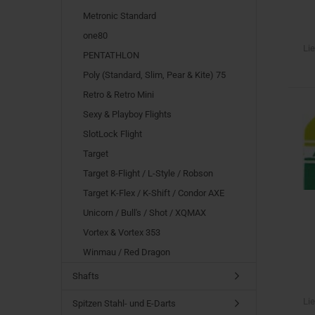
Metronic Standard
one80
Lie
PENTATHLON
Poly (Standard, Slim, Pear & Kite) 75
Retro & Retro Mini
Sexy & Playboy Flights
SlotLock Flight
Target
Target 8-Flight / L-Style / Robson
Target K-Flex / K-Shift / Condor AXE
Unicorn / Bull's / Shot / XQMAX
Vortex & Vortex 353
Winmau / Red Dragon
Shafts
Lie
Spitzen Stahl- und E-Darts