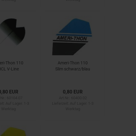
ri-Thon 110
Ameri-Thon 110
CL V-Line
Slim schwarz/blau
0,80 EUR
0,80 EUR
.Nr.: 60104.07
Art.Nr.: 60400.02
eit:
Auf Lager. 1-3
Lieferzeit:
Auf Lager. 1-3
Werktag
Werktag