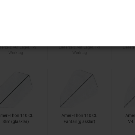
Ameri-Thon 110
Ameri-Thon 110
Ame
Standard
Slim
Fant
0,80 EUR
0,80 EUR
Art.Nr.: 60001.01
Art.Nr.: 60002.02
Art
ferzeit:
Auf Lager. 1-3
Lieferzeit:
Auf Lager. 1-3
Lieferz
Werktag
Werktag
meri-Thon 110 CL
Ameri-Thon 110 CL
Amer
Slim (glasklar)
Fantail (glasklar)
V-L