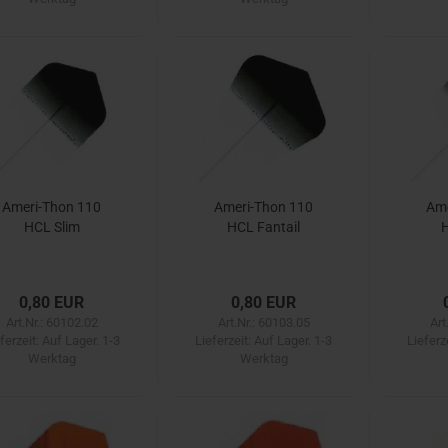
Ameri-Thon 110
Ameri-Thon 110
Ame
HCL Slim
HCL Fantail
H
0,80 EUR
0,80 EUR
Art.Nr.: 60102.02
Art.Nr.: 60103.05
Art
ferzeit:
Auf Lager. 1-3
Lieferzeit:
Auf Lager. 1-3
Lieferz
Werktag
Werktag