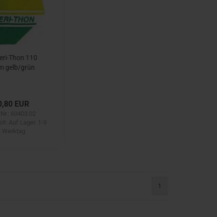
ri-Thon 110
im gelb/grün
0,80 EUR
.Nr.: 60403.02
eit:
Auf Lager. 1-3
Werktag
1
)