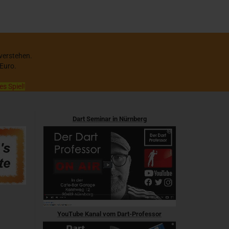
 verstehen.
 Euro.
es Spiel!
Dart Seminar in Nürnberg
YouTube Kanal vom Dart-Professor