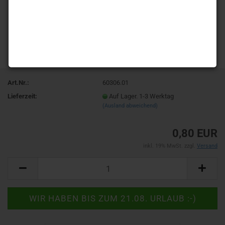
Art.Nr.:
60306.01
Lieferzeit:
Auf Lager. 1-3 Werktag
(Ausland abweichend)
0,80 EUR
inkl. 19% MwSt. zzgl.
Versand