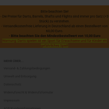
Bitte beachten Sie!
- Die Preise für Darts, Barrels, Shafts und Flights sind immer pro Satz (=3
Stück) zu verstehen.
- Versandkostenfreie Lieferung in Deutschland ab einen Bestellwert von
60,00 Euro.
- Bitte beachten Sie den Mindestbestellwert von 10,00 Euro
Warnung: Darts spielen ist ein Sport für Erwachsene und für Kinder ein
gefährliches Spiel!
MEHR ÜBER...
Versand- & Zahlungsbedingungen
Umwelt und Entsorgung
Datenschutz
Widerrufsrecht & Widerrufsformular
Impressum
AGB/Kundeninformationen