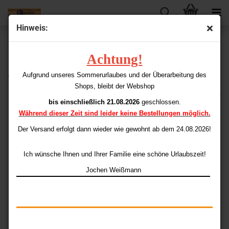
Hinweis:
« Erster
« zurück
weiter »
Letzter »
Achtung!
198
Artikel in dieser Kategorie
Ameri-Thon 110 Standard Hund
Aufgrund unseres Sommerurlaubes und der Überarbeitung des
Shops, bleibt der Webshop
AmeriDarts
bis einschließlich 21.08.2026
geschlossen.
Während dieser Zeit sind leider keine Bestellungen möglich.
Der Versand erfolgt dann wieder
wie gewohnt ab dem 24.08.2026!
Ich wünsche Ihnen und Ihrer Familie eine schöne Urlaubszeit!
Jochen Weißmann