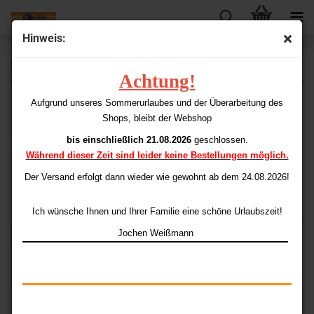
Hinweis:
DataDart
Achtung!
Aufgrund unseres Sommerurlaubes und der Überarbeitung des
Shops, bleibt der Webshop
bis einschließlich 21.08.2026
geschlossen.
Während dieser Zeit sind leider keine Bestellungen möglich.
Der Versand erfolgt dann wieder
wie gewohnt ab dem 24.08.2026!
Ich wünsche Ihnen und Ihrer Familie eine schöne Urlaubszeit!
Jochen Weißmann
Sortieren nach
pro Seite
Sortieren nach
48 pro Seite
1