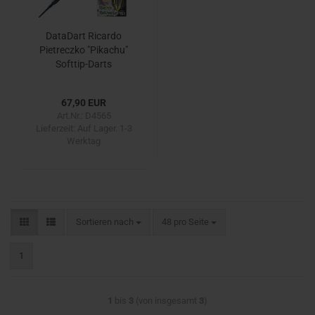
DataDart Ricardo
Pietreczko "Pikachu"
Softtip-Darts
67,90 EUR
Art.Nr.: D4565
Lieferzeit:
Auf Lager. 1-3
Werktag
Sortieren nach
pro Seite
Sortieren nach
48 pro Seite
1
1
bis
3
(von insgesamt
3
)