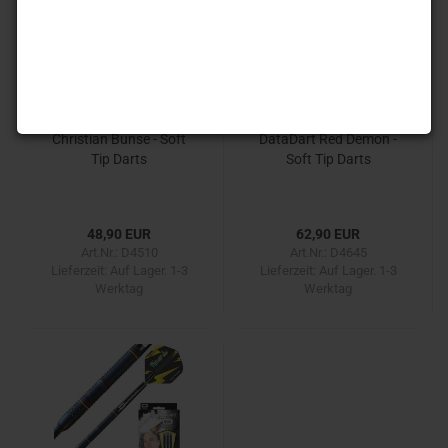
Christian Bunse - Soft
DataDart Red Demon -
Tip Darts
Soft Tip Darts
48,90 EUR
62,90 EUR
Art.Nr.: D4510
Art.Nr.: D4645
Lieferzeit:
Auf Lager. 1-3
Lieferzeit:
Auf Lager. 1-3
Werktag
Werktag