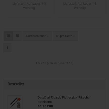
Lieferzeit:
Auf Lager. 1-3
Lieferzeit:
Auf Lager. 1-3
Werktag
Werktag
Sortieren nach
pro Seite
Sortieren nach
48 pro Seite
1
1
bis
18
(von insgesamt
18
)
Bestseller
DataDart Ricardo Pietreczko "Pikachu"
Steeldarts
68,90 EUR