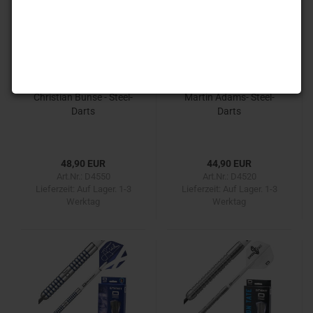
Christian Bunse - Steel-
Martin Adams- Steel-
Darts
Darts
48,90 EUR
44,90 EUR
Art.Nr.: D4550
Art.Nr.: D4520
Lieferzeit:
Auf Lager. 1-3
Lieferzeit:
Auf Lager. 1-3
Werktag
Werktag