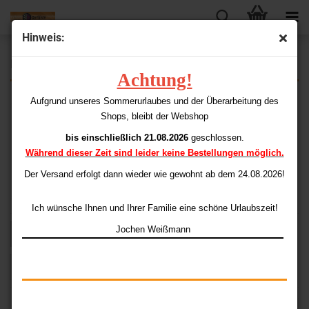
Hinweis:
DataDart
Achtung!
Aufgrund unseres Sommerurlaubes und der Überarbeitung des
Shops, bleibt der Webshop
bis einschließlich 21.08.2026
geschlossen.
Während dieser Zeit sind leider keine Bestellungen möglich.
Der Versand erfolgt dann wieder
wie gewohnt ab dem 24.08.2026!
Ich wünsche Ihnen und Ihrer Familie eine schöne Urlaubszeit!
Jochen Weißmann
Sortieren nach
pro Seite
Sortieren nach
48 pro Seite
1