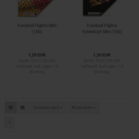
Fussball Flights Slim
Fussball Flights
(100)
Totenkopf Slim (100)
1,20 EUR
1,20 EUR
Art.Nr.: 51617-02-002
Art.Nr.: 51617-02-003
Lieferzeit:
Auf Lager. 1-3
Lieferzeit:
Auf Lager. 1-3
Werktag
Werktag
Sortieren nach
pro Seite
Sortieren nach
48 pro Seite
1