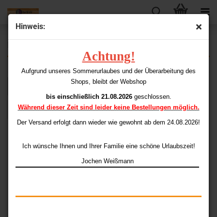
Hinweis:
Elka Turbo (extra dick)
Achtung!
Aufgrund unseres Sommerurlaubes und der Überarbeitung des
Shops, bleibt der Webshop
Sortieren nach
pro Seite
Sortieren nach
48 pro Seite
bis einschließlich 21.08.2026
geschlossen.
Während dieser Zeit sind leider keine Bestellungen möglich.
1
Der Versand erfolgt dann wieder
wie gewohnt ab dem 24.08.2026!
Ich wünsche Ihnen und Ihrer Familie eine schöne Urlaubszeit!
Jochen Weißmann
Elka Pro Flights Orbital
Elka TURBO Flights
(100)
Standard schwarz/rot