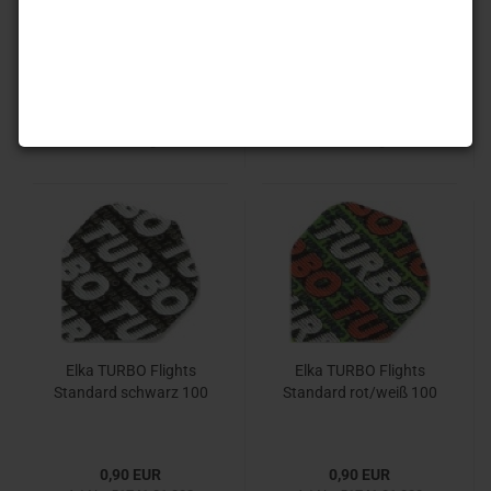
100
1,20 EUR
0,90 EUR
Art.Nr.: 51616-01-001
Art.Nr.: 51741.01.001
Lieferzeit:
Auf Lager. 1-3
Lieferzeit:
Auf Lager. 1-3
Werktag
Werktag
Elka TURBO Flights
Elka TURBO Flights
Standard schwarz 100
Standard rot/weiß 100
0,90 EUR
0,90 EUR