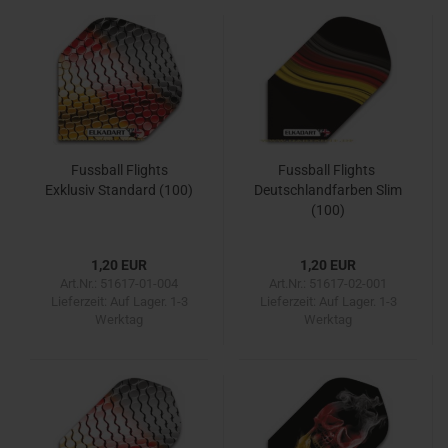
Fussball Flights
Fussball Flights ​
Exklusiv Standard (100)
Deutschlandfarben Slim
(100)
1,20 EUR
1,20 EUR
Art.Nr.: 51617-01-004
Art.Nr.: 51617-02-001
Lieferzeit:
Auf Lager. 1-3
Lieferzeit:
Auf Lager. 1-3
Werktag
Werktag