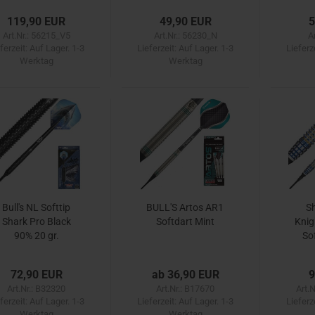
119,90 EUR
49,90 EUR
5
Art.Nr.: 56215_V5
Art.Nr.: 56230_N
A
ferzeit:
Auf Lager. 1-3
Lieferzeit:
Auf Lager. 1-3
Lieferz
Werktag
Werktag
Bull's NL Softtip
BULL'S Artos AR1
Sh
Shark Pro Black
Softdart Mint
Knig
90% 20 gr.
So
72,90 EUR
ab 36,90 EUR
9
Art.Nr.: B32320
Art.Nr.: B17670
Art.
ferzeit:
Auf Lager. 1-3
Lieferzeit:
Auf Lager. 1-3
Lieferz
Werktag
Werktag