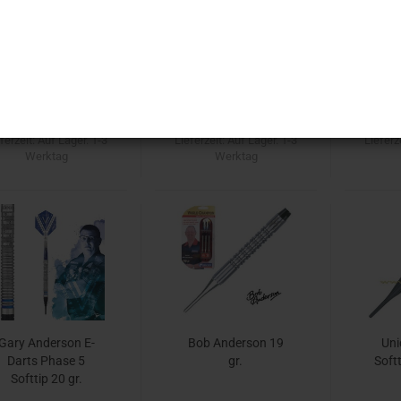
BULL'S Martin
BULL'S Martin
B
Schindler G2 E-
Schindler G3 E-
Spr
Darts 20gr.
Darts 20gr.
84,90 EUR
94,90 EUR
7
Art.Nr.: B19870
Art.Nr.: B19770
Ar
ferzeit:
Auf Lager. 1-3
Lieferzeit:
Auf Lager. 1-3
Lieferz
Werktag
Werktag
Gary Anderson E-
Bob Anderson 19
Uni
Darts Phase 5
gr.
Softt
Softtip 20 gr.