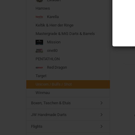
Harrows
Karella
Keltik & Herr der Ringe
Mastergrade & MiG Darts & Barrels
Mission
Lie
one80
PENTATHLON
Red Dragon
Target
Unicorn / Bull's / Shot
Winmau
Boxen, Taschen & Etuis
JW Handmade Darts
Flights