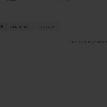
Sortieren nach
pro Seite
Sortieren nach
48 pro Seite
1
bis
11
(von insgesamt
11