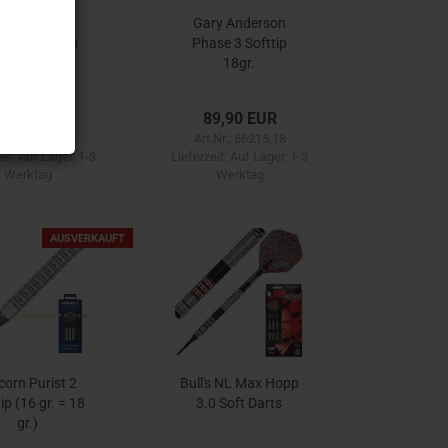
ULL'S Niko
Gary Anderson
inger E-Darts
Phase 3 Softtip
22gr.
18gr.
9,90 EUR
89,90 EUR
t.Nr.: B19722
Art.Nr.: 56215.18
eit:
Auf Lager. 1-3
Lieferzeit:
Auf Lager. 1-3
Werktag
Werktag
AUSVERKAUFT
corn Purist 2
Bull's NL Max Hopp
ip (16 gr. = 18
3.0 Soft Darts
gr.)