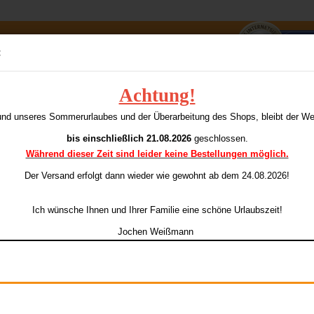
Suche...
:
E-Mai
Achtung!
»
»
Soft-Darts / E-Darts
Unicorn / Bull's / Shot
und unseres Sommerurlaubes und der Überarbeitung des Shops, bleibt der W
Pass
 / Bull's / Shot
bis einschließlich 21.08.2026
geschlossen.
Während dieser Zeit sind leider keine Bestellungen möglich.
Der Versand erfolgt dann wieder
wie gewohnt ab dem 24.08.2026!
Sortieren nach
pro Seite
Sortieren nach
Alle Hersteller
48 pro Seite
Konto e
Ich wünsche Ihnen und Ihrer Familie eine schöne Urlaubszeit!
Passwo
Jochen Weißmann