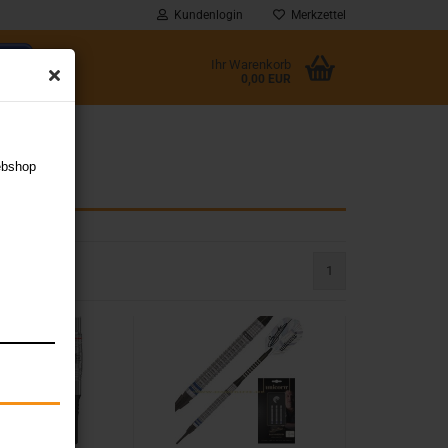
Kundenlogin
Merkzettel
Ihr Warenkorb
0,00 EUR
l
ebshop
wort
1
rstellen
rt vergessen?