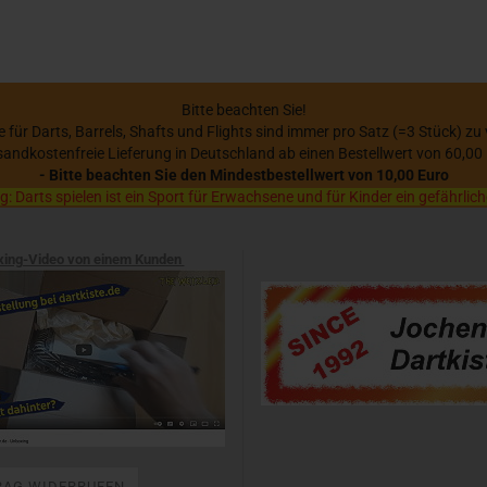
Bitte beachten Sie!
se für Darts, Barrels, Shafts und Flights sind immer pro Satz (=3 Stück) zu
sandkostenfreie Lieferung in Deutschland ab einen Bestellwert von 60,00
- Bitte beachten Sie den Mindestbestellwert von 10,00 Euro
 Darts spielen ist ein Sport für Erwachsene und für Kinder ein gefährlich
xing-Video von einem Kunden
RAG WIDERRUFEN