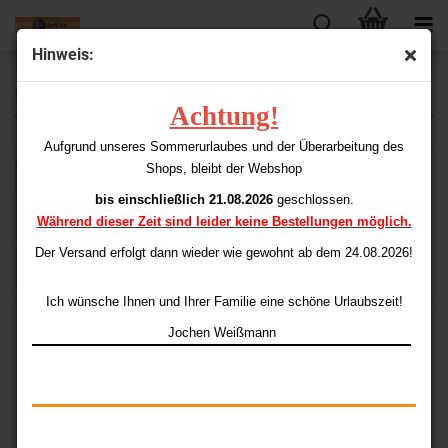
Hinweis:
Schnäppchen & Auslaufartikel
Achtung!
Aufgrund unseres Sommerurlaubes und der Überarbeitung des
Shops, bleibt der Webshop
Sortieren nach
Sortieren nach
Alle Hersteller
bis einschließlich 21.08.2026
geschlossen.
pro Seite
48 pro Seite
Während dieser Zeit sind leider keine Bestellungen möglich.
Der Versand erfolgt dann wieder
wie gewohnt ab dem 24.08.2026!
1
2
»
Ich wünsche Ihnen und Ihrer Familie eine schöne Urlaubszeit!
Jochen Weißmann