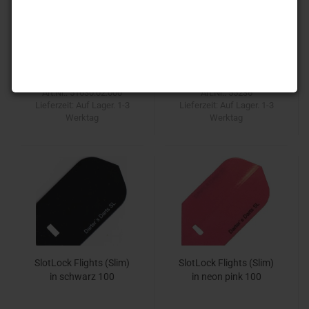
Longlife (Stoff) Slim
Michael Unterbuchner
Basic Steel-Darts
0,80 EUR
49,90 EUR
Art.Nr.: 51630.02.000
Art.Nr.: 55236
Lieferzeit:
Auf Lager. 1-3
Lieferzeit:
Auf Lager. 1-3
Werktag
Werktag
SlotLock Flights (Slim)
SlotLock Flights (Slim)
in schwarz 100
in neon pink 100