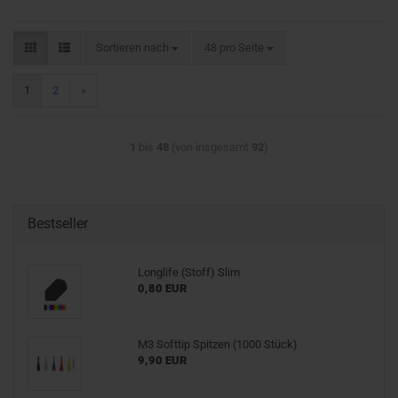
Sortieren nach
pro Seite
Sortieren nach
48 pro Seite
1
2
»
1
bis
48
(von insgesamt
92
)
Bestseller
Longlife (Stoff) Slim
0,80 EUR
M3 Softtip Spitzen (1000 Stück)
9,90 EUR