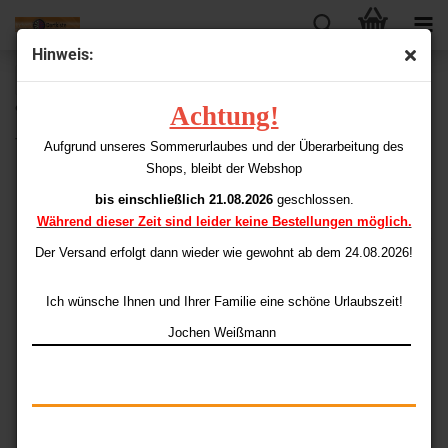
Hinweis:
« Erster
« zurück
weiter »
Letzter »
Achtung!
92
Artikel in dieser Kategorie
Target Glen Durrant Steel Darts
Aufgrund unseres Sommerurlaubes und der Überarbeitung des
Shops, bleibt der Webshop
bis einschließlich 21.08.2026
geschlossen.
Während dieser Zeit sind leider keine Bestellungen möglich.
Der Versand erfolgt dann wieder
wie gewohnt ab dem 24.08.2026!
Ich wünsche Ihnen und Ihrer Familie eine schöne Urlaubszeit!
Jochen Weißmann