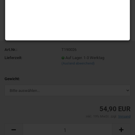
Art.Nr.:
T190026
Lieferzeit:
Auf Lager. 1-3 Werktag
(Ausland abweichend)
Gewicht:
54,90 EUR
inkl. 19% MwSt. zzgl.
Versand