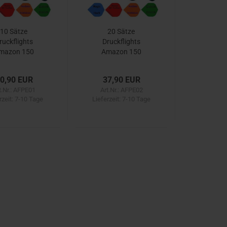
10 Sätze
20 Sätze
ruckflights
Druckflights
mazon 150
Amazon 150
mega Dick)
(mega Dick)
0,90 EUR
37,90 EUR
t.Nr.: AFPE01
Art.Nr.: AFPE02
rzeit:
7-10 Tage
Lieferzeit:
7-10 Tage