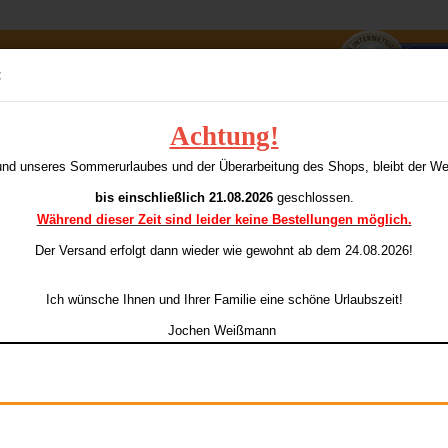
Suche...
:
E-Mai
Achtung!
»
»
Flights
Druckflights mit Namen
und unseres Sommerurlaubes und der Überarbeitung des Shops, bleibt der W
Pass
lights mit Namen
bis einschließlich 21.08.2026
geschlossen.
Während dieser Zeit sind leider keine Bestellungen möglich.
Der Versand erfolgt dann wieder
wie gewohnt ab dem 24.08.2026!
Konto e
Ich wünsche Ihnen und Ihrer Familie eine schöne Urlaubszeit!
Passwo
Jochen Weißmann