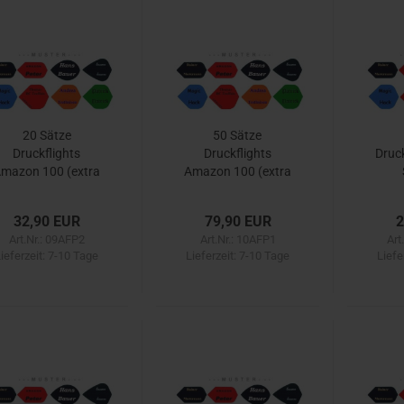
20 Sätze
50 Sätze
Druckflights
Druckflights
Druck
mazon 100 (extra
Amazon 100 (extra
Dick)
Dick)
32,90 EUR
79,90 EUR
2
Art.Nr.: 09AFP2
Art.Nr.: 10AFP1
Art
ieferzeit:
7-10 Tage
Lieferzeit:
7-10 Tage
Liefe