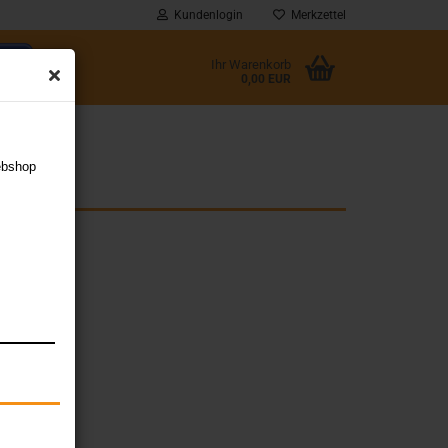
Kundenlogin
Merkzettel
Ihr Warenkorb
0,00 EUR
l
ebshop
wort
rstellen
rt vergessen?