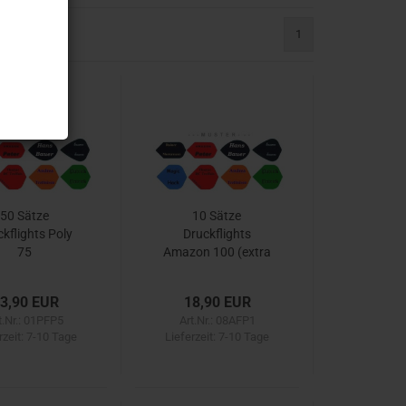
1
50 Sätze
10 Sätze
kflights Poly
Druckflights
75
Amazon 100 (extra
Dick)
3,90 EUR
18,90 EUR
t.Nr.: 01PFP5
Art.Nr.: 08AFP1
rzeit:
7-10 Tage
Lieferzeit:
7-10 Tage