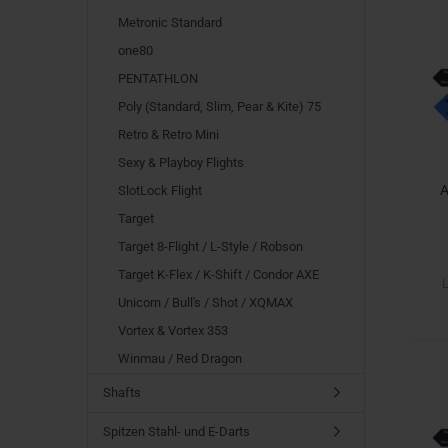
Metronic Standard
one80
PENTATHLON
Poly (Standard, Slim, Pear & Kite) 75
Retro & Retro Mini
Sexy & Playboy Flights
A
SlotLock Flight
Target
Target 8-Flight / L-Style / Robson
Target K-Flex / K-Shift / Condor AXE
L
Unicorn / Bull's / Shot / XQMAX
Vortex & Vortex 353
Winmau / Red Dragon
Shafts
Spitzen Stahl- und E-Darts