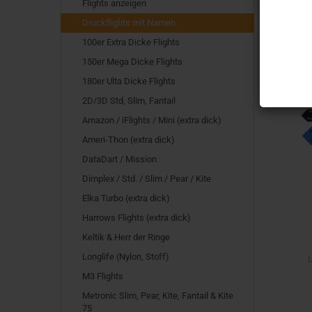
Flights anzeigen
Druckflights mit Namen
100er Extra Dicke Flights
150er Mega Dicke Flights
180er Ulta Dicke Flights
2D/3D Std, Slim, Fantail
Amazon / iFlights / Mini (extra dick)
Ameri-Thon (extra dick)
DataDart / Mission
Dimplex / Std. / Slim / Pear / Kite
Elka Turbo (extra dick)
Harrows Flights (extra dick)
Keltik & Herr der Ringe
Longlife (Nylon, Stoff)
L
M3 Flights
Metronic Slim, Pear, Kite, Fantail & Kite
75