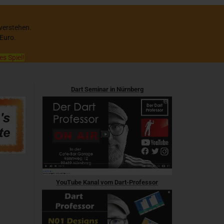
 verstehen.
 Euro.
es Spiel!
Dart Seminar in Nürnberg
YouTube Kanal vom Dart-Professor