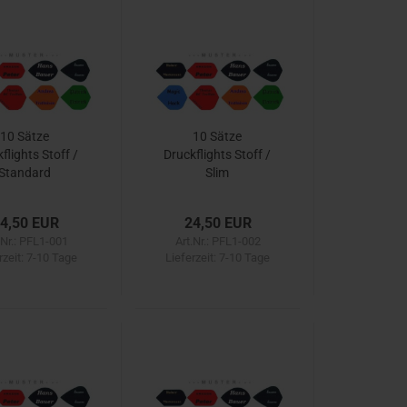
10 Sätze
10 Sätze
flights Stoff /
Druckflights Stoff /
Standard
Slim
4,50 EUR
24,50 EUR
.Nr.: PFL1-001
Art.Nr.: PFL1-002
rzeit:
7-10 Tage
Lieferzeit:
7-10 Tage