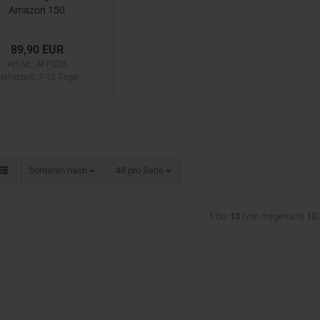
Amazon 150
(mega Dick)
89,90 EUR
Art.Nr.: AFPE05
ieferzeit:
7-10 Tage
Sortieren nach
pro Seite
Sortieren nach
48 pro Seite
1
bis
13
(von insgesamt
13