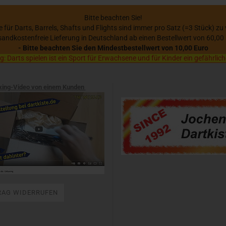
Bitte beachten Sie!
se für Darts, Barrels, Shafts und Flights sind immer pro Satz (=3 Stück) zu
sandkostenfreie Lieferung in Deutschland ab einen Bestellwert von 60,00
- Bitte beachten Sie den Mindestbestellwert von 10,00 Euro
 Darts spielen ist ein Sport für Erwachsene und für Kinder ein gefährlich
xing-Video von einem Kunden
RAG WIDERRUFEN