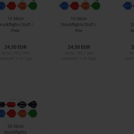
10 Sätze
10 Sätze
ruckflights Stoff /
Druckflights Stoff /
D
Pear
Kite
A
(
24,50 EUR
24,50 EUR
2
Art.Nr.: PFL1-003
Art.Nr.: PFL1-004
Ar
ieferzeit:
7-10 Tage
Lieferzeit:
7-10 Tage
Liefe
50 Sätze
Druckflights