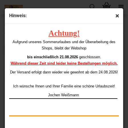
Hinweis:
Winmau
Achtung!
Aufgrund unseres Sommerurlaubes und der Überarbeitung des
Shops, bleibt der Webshop
Sortieren nach
Sortieren nach
Alle Hersteller
bis einschließlich 21.08.2026
geschlossen.
pro Seite
48 pro Seite
Während dieser Zeit sind leider keine Bestellungen möglich.
Der Versand erfolgt dann wieder
wie gewohnt ab dem 24.08.2026!
1
Ich wünsche Ihnen und Ihrer Familie eine schöne Urlaubszeit!
Jochen Weißmann