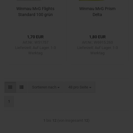
Winmau MvG Flights
Winmau MvG Prism
Standard 100 grün
Delta
1,70 EUR
1,80 EUR
Art.Nr.: W51757
Art.Nr.: W6915.263
Lieferzeit:
Auf Lager. 1-3
Lieferzeit:
Auf Lager. 1-3
Werktag
Werktag
Sortieren nach
pro Seite
Sortieren nach
48 pro Seite
1
1
bis
12
(von insgesamt
12
)