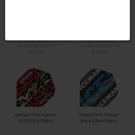
Gerwyn Price "Iceman"
Gerwyn Price "Iceman"
Flights
RED Flights
1,90 EUR
1,80 EUR
Art.Nr.: R6421
Art.Nr.: R6872
Lieferzeit:
Auf Lager. 1-3
Lieferzeit:
Auf Lager. 1-3
Werktag
Werktag
Gerwyn Price "Iceman"
Gerwyn Price "Iceman"
RED/GOLD Flights
Black & Blue Flights