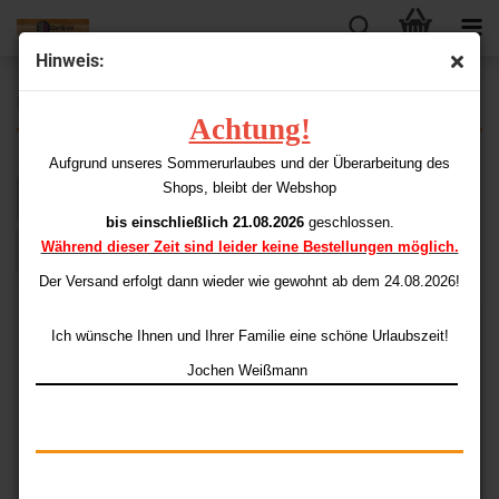
Hinweis:
Keltik & Herr der Ringe
Achtung!
Aufgrund unseres Sommerurlaubes und der Überarbeitung des
Shops, bleibt der Webshop
Sortieren nach
pro Seite
Sortieren nach
48 pro Seite
bis einschließlich 21.08.2026
geschlossen.
Während dieser Zeit sind leider keine Bestellungen möglich.
1
Der Versand erfolgt dann wieder
wie gewohnt ab dem 24.08.2026!
Ich wünsche Ihnen und Ihrer Familie eine schöne Urlaubszeit!
Jochen Weißmann
Herr der Ringe
Herr der Ringe Legolas
(Gandalf) 80%
16 gr.