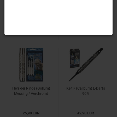
52,90 EUR
49,90 EUR
Art.Nr.: 56751
Art.Nr.: 56752
Lieferzeit:
Auf Lager. 1-3
Lieferzeit:
Auf Lager. 1-3
Werktag
Werktag
Herr der Ringe (Gollum)
Keltik (Caliburn) E-Darts
Messing / Verchromt
90%
25,90 EUR
49,90 EUR