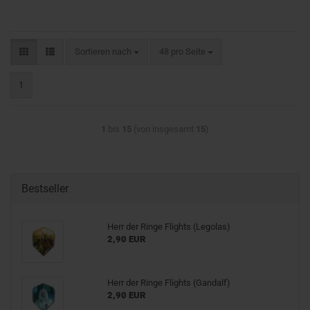
Sortieren nach
pro Seite
Sortieren nach
48 pro Seite
1
1
bis
15
(von insgesamt
15
)
Bestseller
Herr der Ringe Flights (Legolas)
2,90 EUR
Herr der Ringe Flights (Gandalf)
2,90 EUR