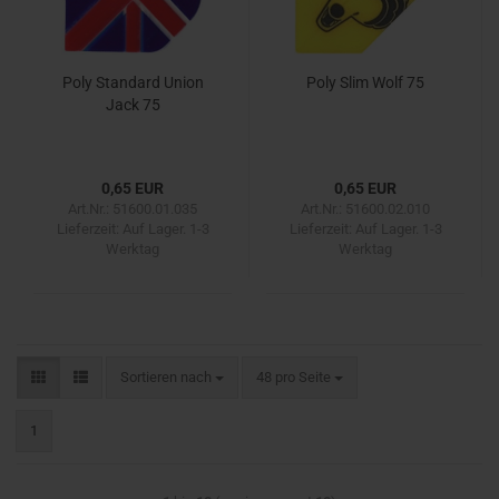
Poly Standard Union
Poly Slim Wolf 75
Jack 75
0,65 EUR
0,65 EUR
Art.Nr.: 51600.01.035
Art.Nr.: 51600.02.010
Lieferzeit:
Auf Lager. 1-3
Lieferzeit:
Auf Lager. 1-3
Werktag
Werktag
Sortieren nach
pro Seite
Sortieren nach
48 pro Seite
1