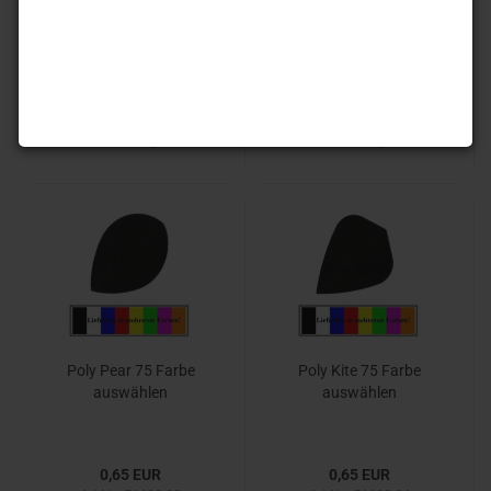
0,65 EUR
0,65 EUR
Art.Nr.: 51600.01
Art.Nr.: 51600.02
Lieferzeit:
Auf Lager. 1-3
Lieferzeit:
Auf Lager. 1-3
Werktag
Werktag
Poly Pear 75 Farbe
Poly Kite 75 Farbe
auswählen
auswählen
0,65 EUR
0,65 EUR