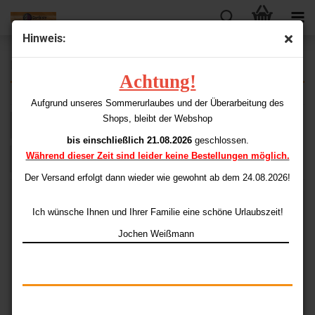
Hinweis:
Poly (Standard, Slim, Pear & Kite) 75
Achtung!
Aufgrund unseres Sommerurlaubes und der Überarbeitung des
Shops, bleibt der Webshop
Sortieren nach
pro Seite
Sortieren nach
48 pro Seite
bis einschließlich 21.08.2026
geschlossen.
Während dieser Zeit sind leider keine Bestellungen möglich.
1
Der Versand erfolgt dann wieder
wie gewohnt ab dem 24.08.2026!
Ich wünsche Ihnen und Ihrer Familie eine schöne Urlaubszeit!
Jochen Weißmann
Poly Flights Standard
Poly Slim Farbe
75er
auswählen 75