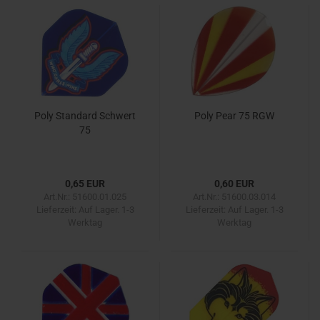
Poly Standard Schwert
Poly Pear 75 RGW
75
0,65 EUR
0,60 EUR
Art.Nr.: 51600.01.025
Art.Nr.: 51600.03.014
Lieferzeit:
Auf Lager. 1-3
Lieferzeit:
Auf Lager. 1-3
Werktag
Werktag