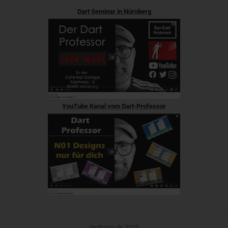
Dart Seminar in Nürnberg
YouTube Kanal vom Dart-Professor
dartkiste.de 2025