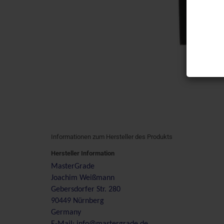
Informationen zum Hersteller des Produkts
Hersteller Information
MasterGrade
Joachim Weißmann
Gebersdorfer Str. 280
90449 Nürnberg
Germany