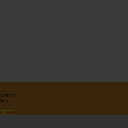
 verstehen.
 Euro.
es Spiel!