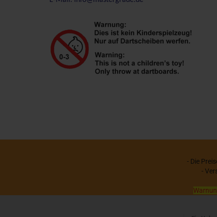
E-Mail: info@mastergrade.de
- Die Prei
- Ver
Warnung: