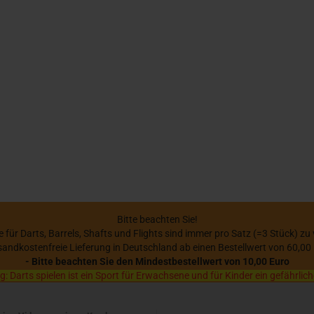
Bitte beachten Sie!
se für Darts, Barrels, Shafts und Flights sind immer pro Satz (=3 Stück) zu
sandkostenfreie Lieferung in Deutschland ab einen Bestellwert von 60,00
- Bitte beachten Sie den Mindestbestellwert von 10,00 Euro
 Darts spielen ist ein Sport für Erwachsene und für Kinder ein gefährlich