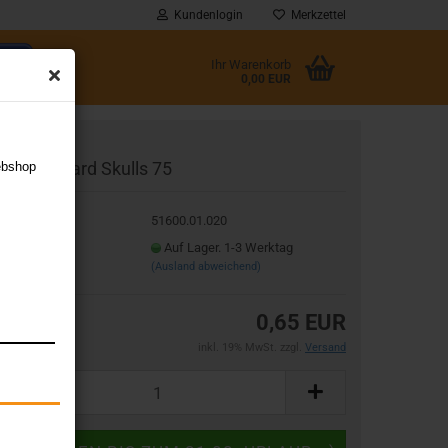
Kundenlogin
Merkzettel
Ihr Warenkorb
0,00 EUR
l
oly Standard Skulls 75
ebshop
wort
t.Nr.:
51600.01.020
eferzeit:
Auf Lager. 1-3 Werktag
(Ausland abweichend)
rstellen
0,65 EUR
rt vergessen?
inkl. 19% MwSt. zzgl.
Versand