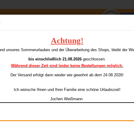
Suche...
:
E-Mai
Achtung!
»
5
Poly Standard Skulls 75
P
und unseres Sommerurlaubes und der Überarbeitung des Shops, bleibt der W
ieser Kategorie
Pass
bis einschließlich 21.08.2026
geschlossen.
Während dieser Zeit sind leider keine Bestellungen möglich.
Ar
Li
Der Versand erfolgt dann wieder
wie gewohnt ab dem 24.08.2026!
Konto e
Ich wünsche Ihnen und Ihrer Familie eine schöne Urlaubszeit!
Passwo
Jochen Weißmann