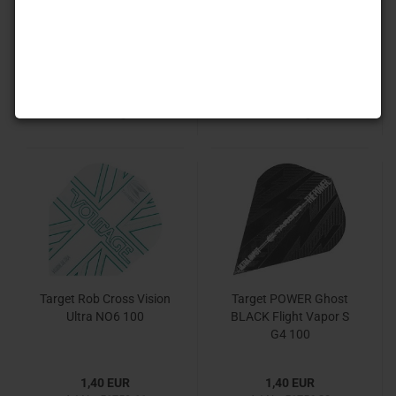
1,40 EUR
1,40 EUR
Art.Nr.: 51758.01
Art.Nr.: 51758.04
Lieferzeit:
Auf Lager. 1-3
Lieferzeit:
Auf Lager. 1-3
Werktag
Werktag
Target Rob Cross Vision
Target POWER Ghost
Ultra NO6 100
BLACK Flight Vapor S
G4 100
1,40 EUR
1,40 EUR