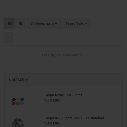
Sortieren nach
pro Seite
Sortieren nach
48 pro Seite
1
1
bis
26
(von insgesamt
26
)
Bestseller
Target Rhino 150 Flights
1,80 EUR
Target INK Flights Weiß 100 Standard
1,40 EUR