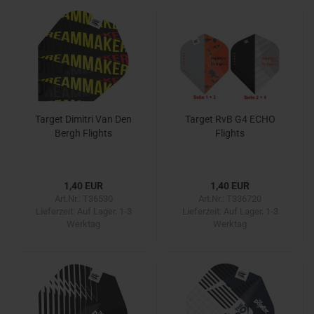
Target Dimitri Van Den
Target RvB G4 ECHO
Bergh Flights
Flights
1,40 EUR
1,40 EUR
Art.Nr.: T36530
Art.Nr.: T336720
Lieferzeit:
Auf Lager. 1-3
Lieferzeit:
Auf Lager. 1-3
Werktag
Werktag