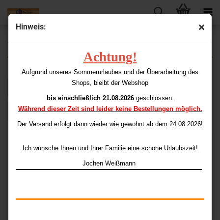
Hinweis:
Target
Achtung!
Aufgrund unseres Sommerurlaubes und der Überarbeitung des
Shops, bleibt der Webshop
Sortieren nach
pro Seite
Sortieren nach
48 pro Seite
bis einschließlich 21.08.2026
geschlossen.
Während dieser Zeit sind leider keine Bestellungen möglich.
1
Der Versand erfolgt dann wieder
wie gewohnt ab dem 24.08.2026!
Ich wünsche Ihnen und Ihrer Familie eine schöne Urlaubszeit!
Jochen Weißmann
Target Vision Flights
Target Vision Flights lila
grau 100
100