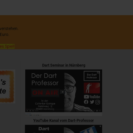
 verstehen.
 Euro.
es Spiel!
Dart Seminar in Nürnberg
YouTube Kanal vom Dart-Professor