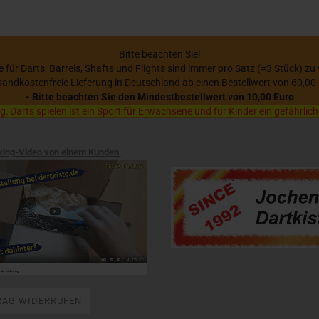
Bitte beachten Sie!
se für Darts, Barrels, Shafts und Flights sind immer pro Satz (=3 Stück) zu
sandkostenfreie Lieferung in Deutschland ab einen Bestellwert von 60,00
- Bitte beachten Sie den Mindestbestellwert von 10,00 Euro
 Darts spielen ist ein Sport für Erwachsene und für Kinder ein gefährlich
xing-Video von einem Kunden
RAG WIDERRUFEN