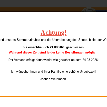
Suche...
:
E-Mai
Achtung!
ß 100 Standard
T
und unseres Sommerurlaubes und der Überarbeitung des Shops, bleibt der W
ieser Kategorie
Pass
bis einschließlich 21.08.2026
geschlossen.
Während dieser Zeit sind leider keine Bestellungen möglich.
Ar
Li
Der Versand erfolgt dann wieder
wie gewohnt ab dem 24.08.2026!
Konto e
Ich wünsche Ihnen und Ihrer Familie eine schöne Urlaubszeit!
Passwo
Jochen Weißmann