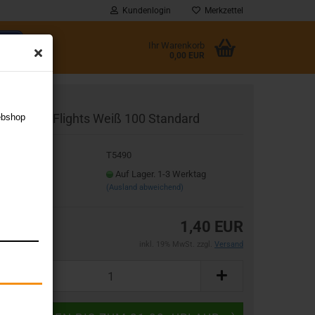
Kundenlogin
Merkzettel
Ihr Warenkorb
0,00 EUR
l
arget INK Flights Weiß 100 Standard
ebshop
wort
t.Nr.:
T5490
eferzeit:
Auf Lager. 1-3 Werktag
(Ausland abweichend)
rstellen
1,40 EUR
rt vergessen?
inkl. 19% MwSt. zzgl.
Versand