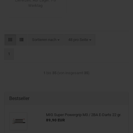
Lieferzeit:
Auf Lager. 1-3
Werktag
Sortieren nach
pro Seite
Sortieren nach
48 pro Seite
1
1
bis
35
(von insgesamt
35
)
Bestseller
MIG Super Powergrip M3 / 2BA E-Darts 22 gr.
89,90 EUR