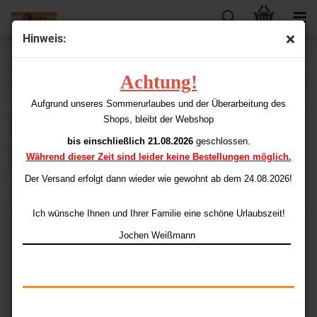
Hinweis:
M3 Soft Darts
Achtung!
Aufgrund unseres Sommerurlaubes und der Überarbeitung des
Shops, bleibt der Webshop
Sortieren nach
Sortieren nach
Alle Hersteller
bis einschließlich 21.08.2026
geschlossen.
pro Seite
48 pro Seite
Während dieser Zeit sind leider keine Bestellungen möglich.
Der Versand erfolgt dann wieder
wie gewohnt ab dem 24.08.2026!
1
Ich wünsche Ihnen und Ihrer Familie eine schöne Urlaubszeit!
Jochen Weißmann