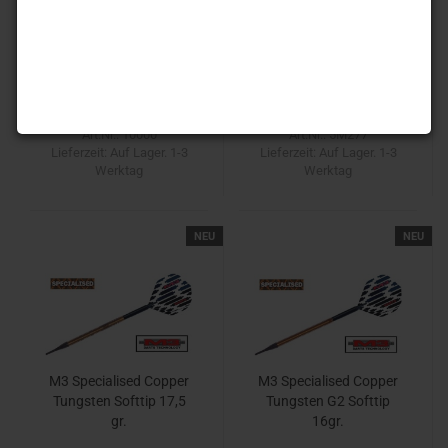
M3 E-Darts Umbau auf
MIG Super Powergrip
M3 Steel-Darts
M3 / 2BA E-Darts 22 gr.
25,00 EUR
89,90 EUR
Art.Nr.: 10000
Art.Nr.: 5M277
Lieferzeit:
Auf Lager. 1-3
Lieferzeit:
Auf Lager. 1-3
Werktag
Werktag
NEU
NEU
M3 Specialised Copper
M3 Specialised Copper
Tungsten Softtip 17,5
Tungsten G2 Softtip
gr.
16gr.