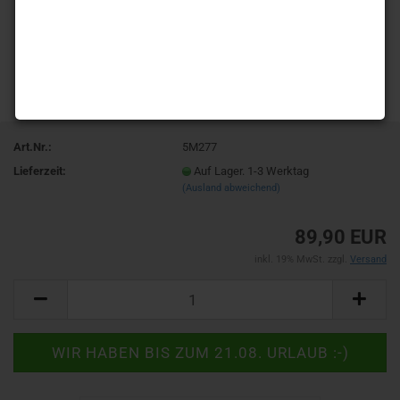
Art.Nr.:
5M277
Lieferzeit:
Auf Lager. 1-3 Werktag
(Ausland abweichend)
89,90 EUR
inkl. 19% MwSt. zzgl.
Versand