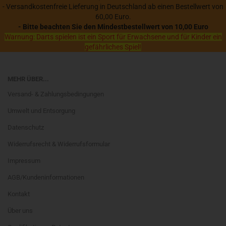
- Versandkostenfreie Lieferung in Deutschland ab einen Bestellwert von
60,00 Euro.
- Bitte beachten Sie den Mindestbestellwert von 10,00 Euro
Warnung: Darts spielen ist ein Sport für Erwachsene und für Kinder ein
gefährliches Spiel!
MEHR ÜBER...
Versand- & Zahlungsbedingungen
Umwelt und Entsorgung
Datenschutz
Widerrufsrecht & Widerrufsformular
Impressum
AGB/Kundeninformationen
Kontakt
Über uns