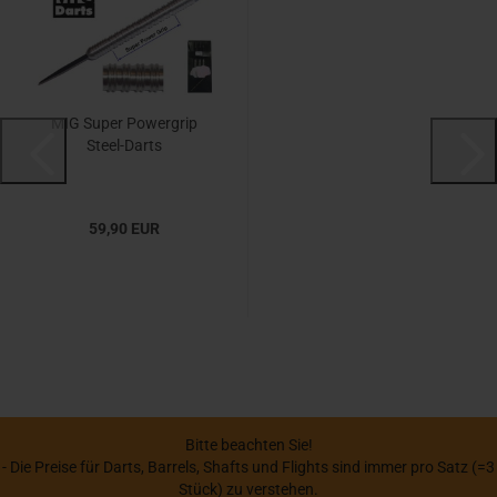
MIG Super Powergrip
Steel-Darts
59,90 EUR
Bitte beachten Sie!
- Die Preise für Darts, Barrels, Shafts und Flights sind immer pro Satz (=3
Stück) zu verstehen.