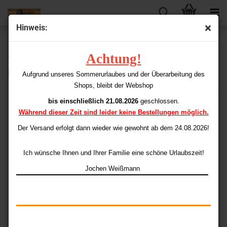
Hinweis:
« zurück
weiter »
Letzter »
Achtung!
35
Artikel in dieser Kategorie
MIG Super Powergrip M3 / 2BA E-Darts 22 gr.
Aufgrund unseres Sommerurlaubes und der Überarbeitung des
Shops, bleibt der Webshop
bis einschließlich 21.08.2026
geschlossen.
Während dieser Zeit sind leider keine Bestellungen möglich.
Der Versand erfolgt dann wieder
wie gewohnt ab dem 24.08.2026!
Ich wünsche Ihnen und Ihrer Familie eine schöne Urlaubszeit!
Jochen Weißmann