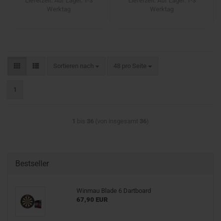
Lieferzeit:
Auf Lager. 1-3
Lieferzeit:
Auf Lager. 1-3
Werktag
Werktag
Sortieren nach
pro Seite
Sortieren nach
48 pro Seite
1
1
bis
36
(von insgesamt
36
)
Bestseller
Winmau Blade 6 Dartboard
67,90 EUR