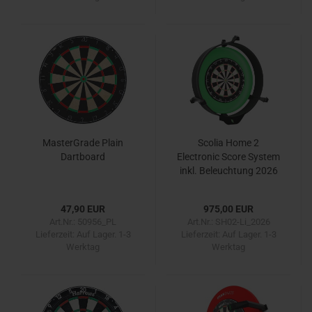
MasterGrade Plain
Scolia Home 2
Dartboard
Electronic Score System
inkl. Beleuchtung 2026
47,90 EUR
975,00 EUR
Art.Nr.: 50956_PL
Art.Nr.: SH02-Li_2026
Lieferzeit:
Auf Lager. 1-3
Lieferzeit:
Auf Lager. 1-3
Werktag
Werktag