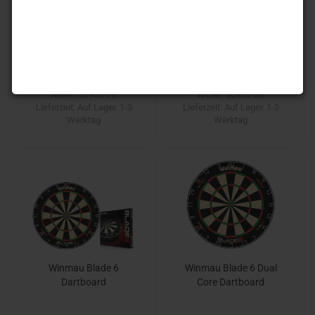
Precise180 Endorphine
One80 Gladiator 3+
Dartboard Classic
Dartboard
White
87,90 EUR
53,90 EUR
Art.Nr.: 50953-PR
Art.Nr.: 50953-3B
Lieferzeit:
Auf Lager. 1-3
Lieferzeit:
Auf Lager. 1-3
Werktag
Werktag
Winmau Blade 6
Winmau Blade 6 Dual
Dartboard
Core Dartboard