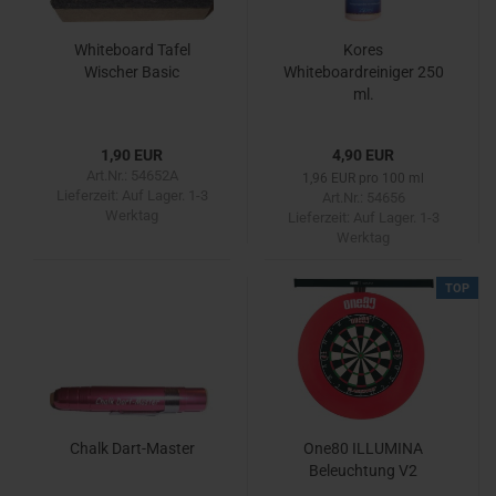
Whiteboard Tafel
Kores
Wischer Basic
Whiteboardreiniger 250
ml.
1,90 EUR
4,90 EUR
Art.Nr.: 54652A
1,96 EUR pro 100 ml
Lieferzeit:
Auf Lager. 1-3
Art.Nr.: 54656
Werktag
Lieferzeit:
Auf Lager. 1-3
Werktag
TOP
Chalk Dart-Master
One80 ILLUMINA
Beleuchtung V2