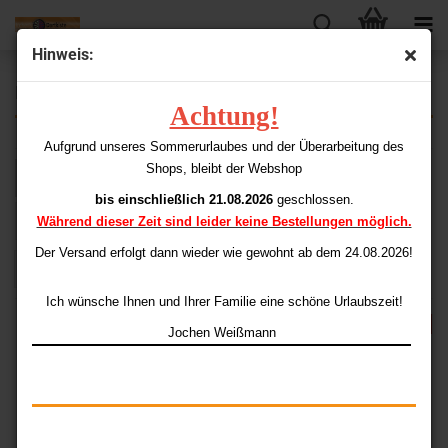
Hinweis:
Dartboards & Dartboardzubehör
Achtung!
Aufgrund unseres Sommerurlaubes und der Überarbeitung des
Shops, bleibt der Webshop
Sortieren nach
Sortieren nach
Alle Hersteller
bis einschließlich 21.08.2026
geschlossen.
pro Seite
48 pro Seite
Während dieser Zeit sind leider keine Bestellungen möglich.
Der Versand erfolgt dann wieder
wie gewohnt ab dem 24.08.2026!
1
Ich wünsche Ihnen und Ihrer Familie eine schöne Urlaubszeit!
AUSVERKAUFT
AUSVERKAUFT
Jochen Weißmann