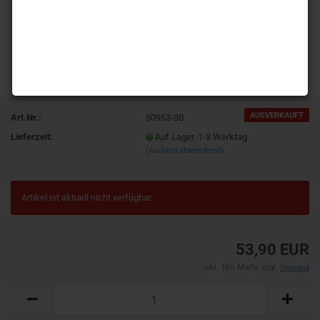
AUSVERKAUFT
Art.Nr.:
50953-3B
Lieferzeit:
Auf Lager. 1-3 Werktag
(Ausland abweichend)
Artikel ist aktuell nicht verfügbar.
53,90 EUR
inkl. 19% MwSt. zzgl.
Versand