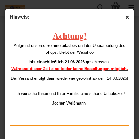
Hinweis:
« zurück
weiter »
Letzter »
Achtung!
36
Artikel in dieser Kategorie
One80 Gladiator 3+ Dartboard
Aufgrund unseres Sommerurlaubes und der Überarbeitung des
Shops, bleibt der Webshop
bis einschließlich 21.08.2026
geschlossen.
Während dieser Zeit sind leider keine Bestellungen möglich.
Der Versand erfolgt dann wieder
wie gewohnt ab dem 24.08.2026!
Ich wünsche Ihnen und Ihrer Familie eine schöne Urlaubszeit!
Jochen Weißmann