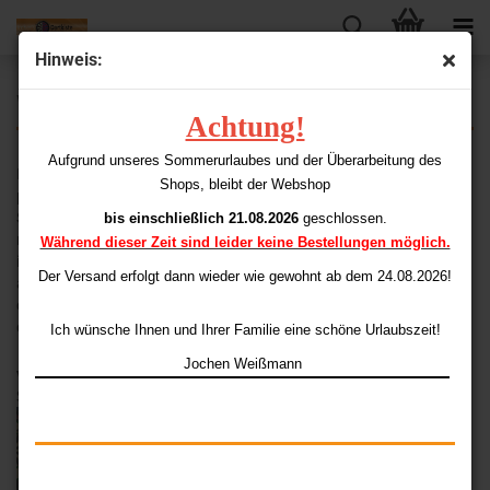
Hinweis:
Willkommen in meinem Webshop!
Achtung!
Aufgrund unseres Sommerurlaubes und der Überarbeitung des
Ich freue mich, Ihnen heute den aktuellen Produktkatalog
Shops, bleibt der Webshop
präsentieren zu dürfen. Wir bieten Ihnen ein komplettes Angebots-
Sortiment
bis einschließlich 21.08.2026
geschlossen.
mit über 5.000 Artikeln rund um den Dartsport. Und natürlich wie
Während dieser Zeit sind leider keine Bestellungen möglich.
immer zu echten Schnäppchenpreisen. Unser Sortiment wird
Der Versand erfolgt dann wieder
wie gewohnt ab dem 24.08.2026!
aufgrund
der großen Nachfrage ständig erweitert und aktualisiert, um jedem
das Passende zu bieten.
Ich wünsche Ihnen und Ihrer Familie eine schöne Urlaubszeit!
Jochen Weißmann
Viel Spaß bei eurer
Shopping-Tour!