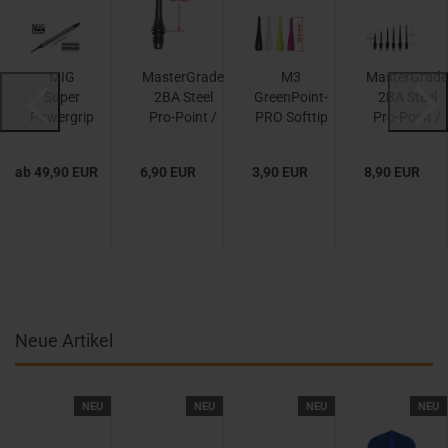
MIG
MasterGrade
M3
MasterGrade
Super
2BA Steel
GreenPoint-
2BA Steel
Powergrip
Pro-Point /
PRO Softtip
Pro-Point /
(Barrels)
silber
Spitzen (50
schwarz...
Stück)...
ab 49,90 EUR
6,90 EUR
3,90 EUR
8,90 EUR
Neue Artikel
NEU
NEU
NEU
NEU