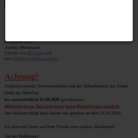
© Martina Glas
Jochen Weißmann
Erfinder von
M3 Darts
und
dem
SlotLock Flights-System
.
Achtung!
Aufgrund unseres Sommerurlaubes und der Überarbeitung des Shops,
bleibt der Webshop
bis einschließlich 21.08.2026
geschlossen.
Während dieser Zeit sind leider keine Bestellungen möglich.
Der Versand erfolgt dann wieder
wie gewohnt ab dem 24.08.2026!
Ich wünsche Ihnen und Ihrer Familie eine schöne Urlaubszeit!
Jochen Weißmann