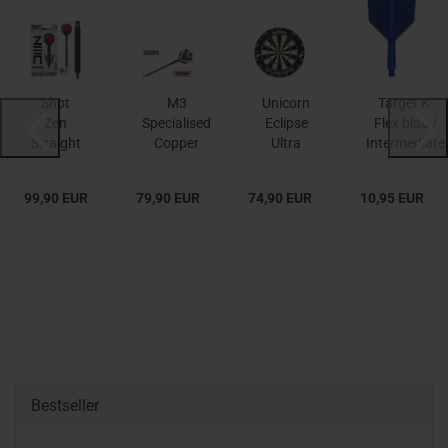
Shot
M3
Unicorn
Target K-
Zen
Specialised
Eclipse
Flex blau /
Straight
Copper
Ultra
Intermediate
90% TP
Tungsten
Dartboard
/ Std....
Softtip
99,90 EUR
79,90 EUR
74,90 EUR
10,95 EUR
17,5...
Bestseller