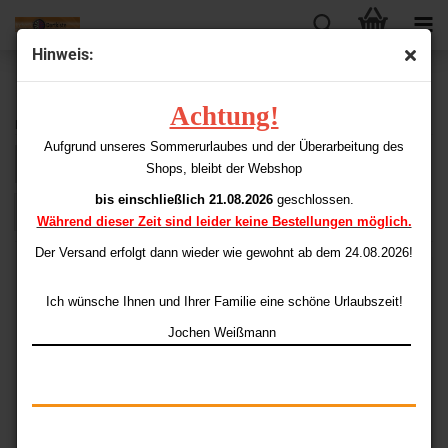
Hinweis:
Achtung!
Evolution
Aufgrund unseres Sommerurlaubes und der Überarbeitung des
Sortieren nach
pro Seite
Sortieren nach
48 pro Seite
Shops, bleibt der Webshop
bis einschließlich 21.08.2026
geschlossen.
1
Während dieser Zeit sind leider keine Bestellungen möglich.
Der Versand erfolgt dann wieder
wie gewohnt ab dem 24.08.2026!
Ich wünsche Ihnen und Ihrer Familie eine schöne Urlaubszeit!
Jochen Weißmann
EVO Spitzen (100
EVO Spitzen (500
Stück)
Stück)