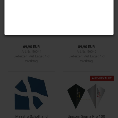
James Wade Phase 2
Gary Anderson Phase 3
90%
90%
69,90 EUR
89,90 EUR
Art.Nr.: 56044
Art.Nr.: 56046
Lieferzeit:
Auf Lager. 1-3
Lieferzeit:
Auf Lager. 1-3
Werktag
Werktag
AUSVERKAUFT
Maestro Schottland
Unicorn Sigma Pro 100