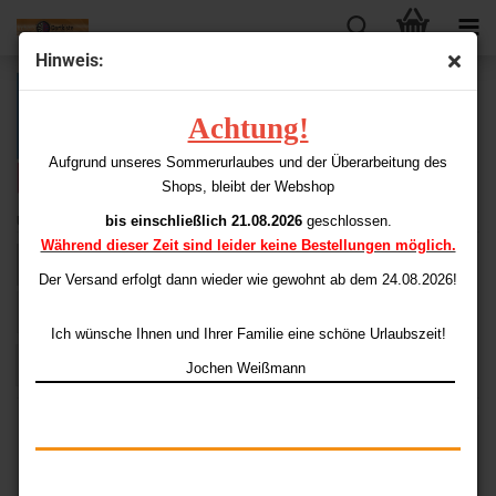
Hinweis:
Achtung!
Aufgrund unseres Sommerurlaubes und der Überarbeitung des
Shops, bleibt der Webshop
Unicorn
bis einschließlich 21.08.2026
geschlossen.
Während dieser Zeit sind leider keine Bestellungen möglich.
Sortieren nach
Sortieren nach
Alle Kategorien
Der Versand erfolgt dann wieder
wie gewohnt ab dem 24.08.2026!
pro Seite
48 pro Seite
Ich wünsche Ihnen und Ihrer Familie eine schöne Urlaubszeit!
1
Jochen Weißmann
AUSVERKAUFT