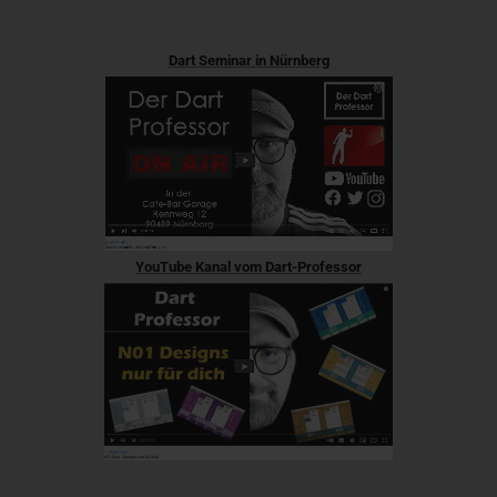
Dart Seminar in Nürnberg
YouTube Kanal vom Dart-Professor