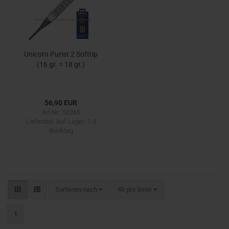
Unicorn Purist 2 Softtip
(16 gr. = 18 gr.)
56,90 EUR
Art.Nr.: 56265
Lieferzeit:
Auf Lager. 1-3
Werktag
Sortieren nach
pro Seite
Sortieren nach
48 pro Seite
1