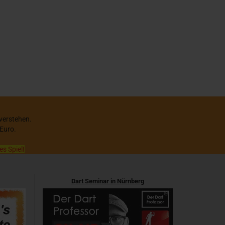
 verstehen.
 Euro.
es Spiel!
Dart Seminar in Nürnberg