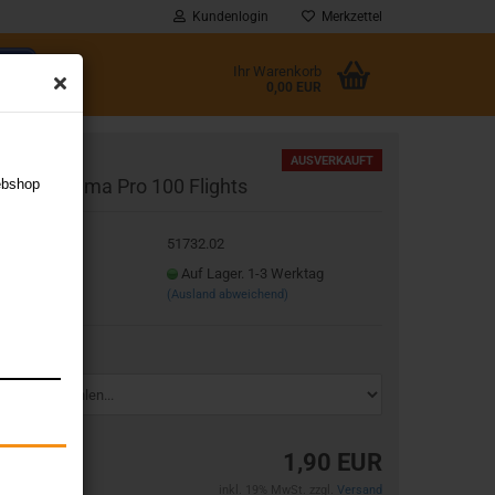
Kundenlogin
Merkzettel
Ihr Warenkorb
0,00 EUR
l
AUSVERKAUFT
nicorn Sigma Pro 100 Flights
ebshop
wort
t.Nr.:
51732.02
eferzeit:
Auf Lager. 1-3 Werktag
(Ausland abweichend)
rstellen
rt vergessen?
rbe:
1,90 EUR
inkl. 19% MwSt. zzgl.
Versand