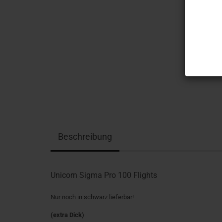
Beschreibung
Unicorn Sigma Pro 100 Flights
Nur noch in schwarz lieferbar!
(extra Dick)