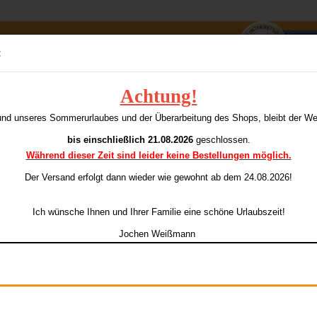
Suche...
:
E-Mai
Achtung!
orn Sigma Pro 100 Flights
U
und unseres Sommerurlaubes und der Überarbeitung des Shops, bleibt der W
dieser Kategorie
Pass
bis einschließlich 21.08.2026
geschlossen.
Während dieser Zeit sind leider keine Bestellungen möglich.
Ar
Li
Der Versand erfolgt dann wieder
wie gewohnt ab dem 24.08.2026!
Konto e
Ich wünsche Ihnen und Ihrer Familie eine schöne Urlaubszeit!
Passwo
Fa
Jochen Weißmann