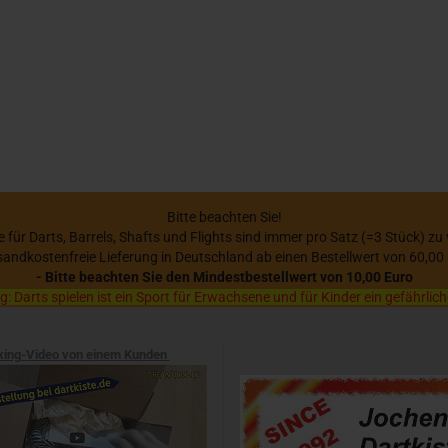
Bitte beachten Sie!
se für Darts, Barrels, Shafts und Flights sind immer pro Satz (=3 Stück) zu
sandkostenfreie Lieferung in Deutschland ab einen Bestellwert von 60,00
- Bitte beachten Sie den Mindestbestellwert von 10,00 Euro
 Darts spielen ist ein Sport für Erwachsene und für Kinder ein gefährlich
xing-Video von einem Kunden