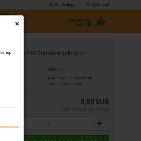
Kundenlogin
Merkzettel
Ihr Warenkorb
0,00 EUR
l
meri-Thon 110 Standard gelb/grün
ebshop
wort
t.Nr.:
60303.01
eferzeit:
Auf Lager. 1-3 Werktag
(Ausland abweichend)
rstellen
0,80 EUR
rt vergessen?
inkl. 19% MwSt. zzgl.
Versand