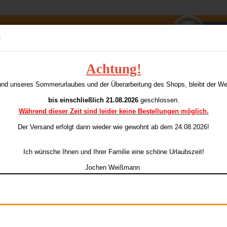
Suche...
:
E-Mai
Achtung!
i-Thon 110 Standard gelb/grün
A
und unseres Sommerurlaubes und der Überarbeitung des Shops, bleibt der W
dieser Kategorie
Pass
AmeriDarts
bis einschließlich 21.08.2026
geschlossen.
Während dieser Zeit sind leider keine Bestellungen möglich.
Ar
Li
Der Versand erfolgt dann wieder
wie gewohnt ab dem 24.08.2026!
Konto e
Ich wünsche Ihnen und Ihrer Familie eine schöne Urlaubszeit!
Passwo
Jochen Weißmann