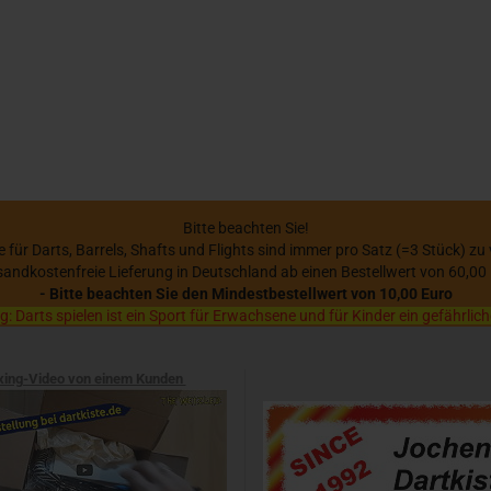
Bitte beachten Sie!
se für Darts, Barrels, Shafts und Flights sind immer pro Satz (=3 Stück) zu
sandkostenfreie Lieferung in Deutschland ab einen Bestellwert von 60,00
- Bitte beachten Sie den Mindestbestellwert von 10,00 Euro
 Darts spielen ist ein Sport für Erwachsene und für Kinder ein gefährlich
xing-Video von einem Kunden