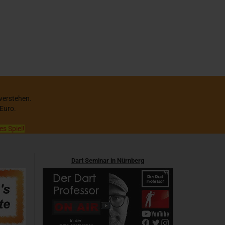
 verstehen.
 Euro.
es Spiel!
Dart Seminar in Nürnberg