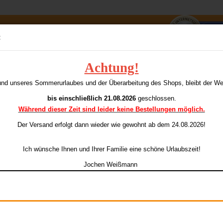
Suche...
:
E-Mai
Achtung!
ATHLON TDP-LUX Rot 100 Standard
P
und unseres Sommerurlaubes und der Überarbeitung des Shops, bleibt der W
dieser Kategorie
Pass
bis einschließlich 21.08.2026
geschlossen.
Während dieser Zeit sind leider keine Bestellungen möglich.
Ar
Li
Der Versand erfolgt dann wieder
wie gewohnt ab dem 24.08.2026!
Konto e
Ich wünsche Ihnen und Ihrer Familie eine schöne Urlaubszeit!
Passwo
Jochen Weißmann