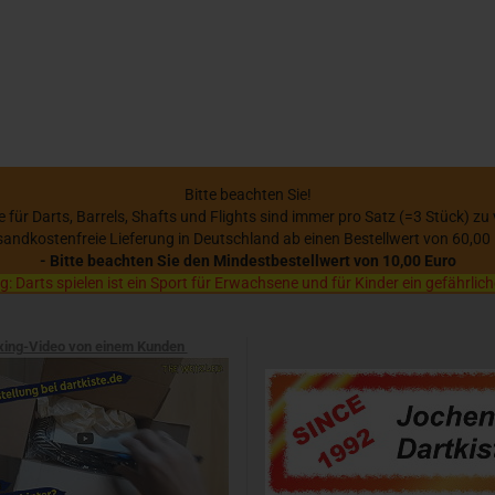
Bitte beachten Sie!
se für Darts, Barrels, Shafts und Flights sind immer pro Satz (=3 Stück) zu
sandkostenfreie Lieferung in Deutschland ab einen Bestellwert von 60,00
- Bitte beachten Sie den Mindestbestellwert von 10,00 Euro
 Darts spielen ist ein Sport für Erwachsene und für Kinder ein gefährlich
xing-Video von einem Kunden