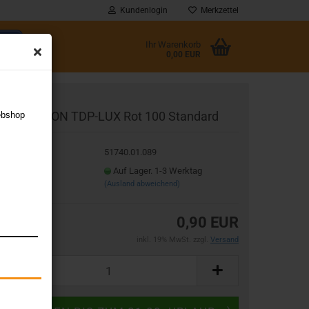
Kundenlogin
Merkzettel
Ihr Warenkorb
0,00 EUR
l
ENTATHLON TDP-LUX Rot 100 Standard
ebshop
wort
t.Nr.:
51740.01.089
eferzeit:
Auf Lager. 1-3 Werktag
(Ausland abweichend)
rstellen
0,90 EUR
rt vergessen?
inkl. 19% MwSt. zzgl.
Versand