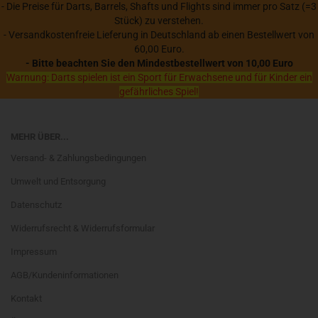
- Die Preise für Darts, Barrels, Shafts und Flights sind immer pro Satz (=3
Stück) zu verstehen.
- Versandkostenfreie Lieferung in Deutschland ab einen Bestellwert von
60,00 Euro.
- Bitte beachten Sie den Mindestbestellwert von 10,00 Euro
Warnung: Darts spielen ist ein Sport für Erwachsene und für Kinder ein
gefährliches Spiel!
MEHR ÜBER...
Versand- & Zahlungsbedingungen
Umwelt und Entsorgung
Datenschutz
Widerrufsrecht & Widerrufsformular
Impressum
AGB/Kundeninformationen
Kontakt