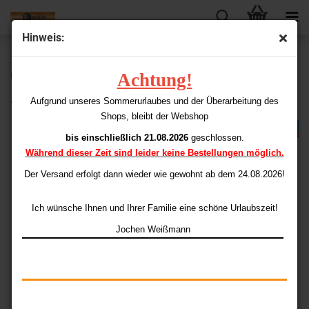
Hinweis:
« Erster
« zurück
weiter »
Letzter »
Achtung!
50
Artikel in dieser Kategorie
James Wade Phase 2 90%
Aufgrund unseres Sommerurlaubes und der Überarbeitung des
Shops, bleibt der Webshop
bis einschließlich 21.08.2026
geschlossen.
Während dieser Zeit sind leider keine Bestellungen möglich.
Der Versand erfolgt dann wieder
wie gewohnt ab dem 24.08.2026!
Ich wünsche Ihnen und Ihrer Familie eine schöne Urlaubszeit!
Jochen Weißmann