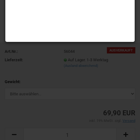
AUSVERKAUFT
Art.Nr.:
56044
Lieferzeit:
Auf Lager. 1-3 Werktag
(Ausland abweichend)
Gewicht:
69,90 EUR
inkl. 19% MwSt. zzgl.
Versand