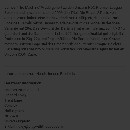
James "The Machine" Wade gehört zu den Unicorn PDC Premier League
Spielern und gewann im Jahre 2009 den Titel. Die Phase 2 Darts von
James Wade haben eine leicht veränderten Griffigkeit, die nun bis zum
Ende des Barrels reicht. James Wade bevorzugt das Modell in der Steel
Variante mit 20g. Das Gewicht der Darts ist mit einer Toleranz von +/- 0,1g
garantiert und die Darts sind in hoher 90% Tungsten Qualität gefertigt. Die
Darts sind in 20g, 22g und 24g erhältlich. Die Barrels haben eine Gravur
mit dem Unicorn Logo und der Unterschrift des Premier League Spielers.
Lieferung mit Maestro Aluminium Schäften und Maestro Flights im neuen
Unicorn ICON-Case.
Informationen zum Hersteller des Produkts
Hersteller Information
Unicorn Products Ltd.
Richard Lowy
Trent Lane
Colwick
Nottingham
NG2 4DS
United Kingdom
E-Mail: rlowy@playwiththebest.com