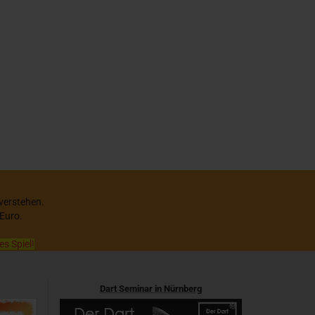
 verstehen.
 Euro.
es Spiel!
Dart Seminar in Nürnberg