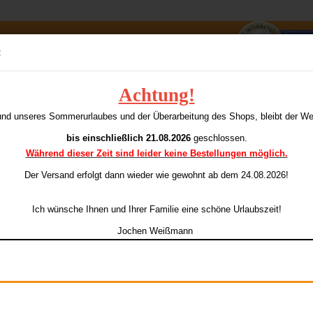
Suche...
:
E-Mai
Achtung!
Pro-Ultra G2 Flights
G
und unseres Sommerurlaubes und der Überarbeitung des Shops, bleibt der W
ieser Kategorie
Pass
bis einschließlich 21.08.2026
geschlossen.
Während dieser Zeit sind leider keine Bestellungen möglich.
Ar
Li
Der Versand erfolgt dann wieder
wie gewohnt ab dem 24.08.2026!
Konto e
Ich wünsche Ihnen und Ihrer Familie eine schöne Urlaubszeit!
Passwo
Jochen Weißmann