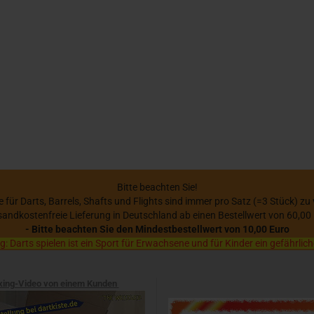
Bitte beachten Sie!
se für Darts, Barrels, Shafts und Flights sind immer pro Satz (=3 Stück) zu
sandkostenfreie Lieferung in Deutschland ab einen Bestellwert von 60,00
- Bitte beachten Sie den Mindestbestellwert von 10,00 Euro
 Darts spielen ist ein Sport für Erwachsene und für Kinder ein gefährlich
xing-Video von einem Kunden