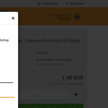
Kundenlogin
Merkzettel
Ihr Warenkorb
0,00 EUR
l
abriel "Gaga" Clemens Pro-Ultra G2 Flights
ebshop
wort
t.Nr.:
T335710
eferzeit:
Auf Lager. 1-3 Werktag
(Ausland abweichend)
rstellen
1,40 EUR
rt vergessen?
inkl. 19% MwSt. zzgl.
Versand