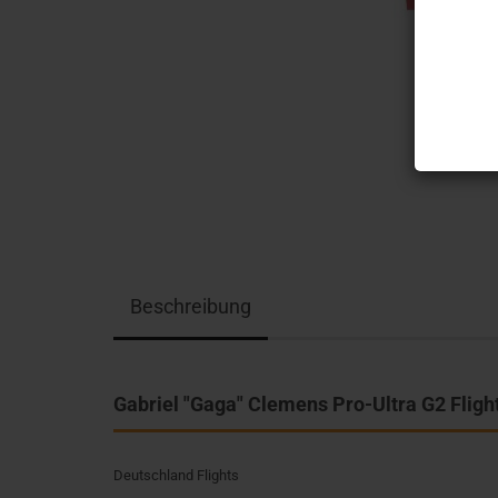
Beschreibung
Gabriel "Gaga" Clemens Pro-Ultra G2 Fligh
Deutschland Flights