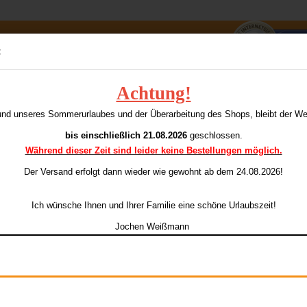
Suche...
:
E-Mai
Achtung!
la 100
T
und unseres Sommerurlaubes und der Überarbeitung des Shops, bleibt der W
ieser Kategorie
Pass
bis einschließlich 21.08.2026
geschlossen.
Während dieser Zeit sind leider keine Bestellungen möglich.
Ar
Li
Der Versand erfolgt dann wieder
wie gewohnt ab dem 24.08.2026!
Konto e
La
Ich wünsche Ihnen und Ihrer Familie eine schöne Urlaubszeit!
Passwo
Jochen Weißmann