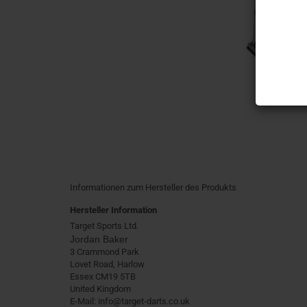
Informationen zum Hersteller des Produkts
Hersteller Information
Target Sports Ltd.
Jordan Baker
3 Crammond Park
Lovet Road, Harlow
Essex CM19 5TB
United Kingdom
E-Mail: info@target-darts.co.uk