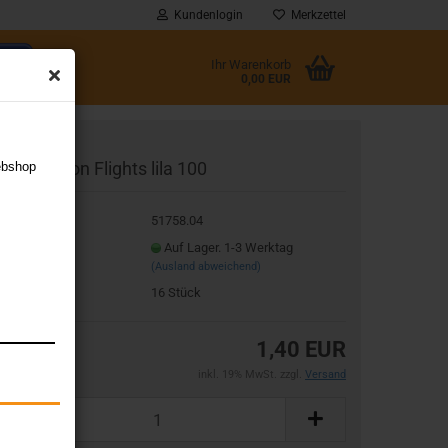
Kundenlogin
Merkzettel
Ihr Warenkorb
0,00 EUR
l
arget Vision Flights lila 100
ebshop
wort
t.Nr.:
51758.04
eferzeit:
Auf Lager. 1-3 Werktag
(Ausland abweichend)
rstellen
gerbestand:
16
Stück
rt vergessen?
1,40 EUR
inkl. 19% MwSt. zzgl.
Versand