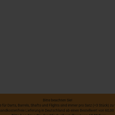
Bitte beachten Sie!
se für Darts, Barrels, Shafts und Flights sind immer pro Satz (=3 Stück) zu
sandkostenfreie Lieferung in Deutschland ab einen Bestellwert von 60,00