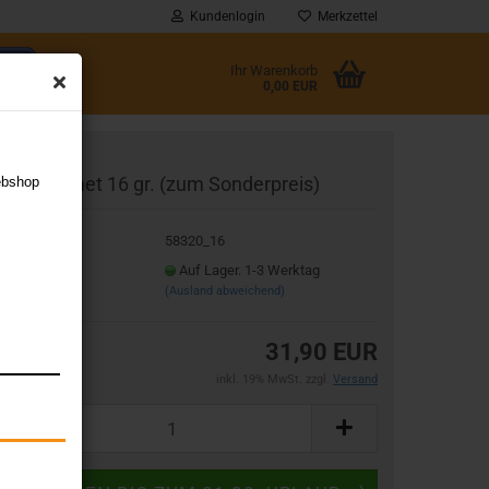
Kundenlogin
Merkzettel
Ihr Warenkorb
0,00 EUR
l
ne80 Comet 16 gr. (zum Sonderpreis)
ebshop
wort
t.Nr.:
58320_16
eferzeit:
Auf Lager. 1-3 Werktag
(Ausland abweichend)
rstellen
31,90 EUR
rt vergessen?
inkl. 19% MwSt. zzgl.
Versand