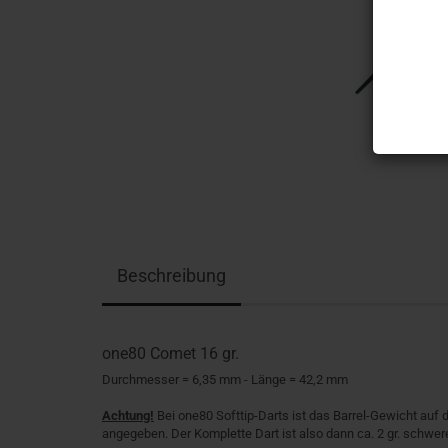
Beschreibung
one80 Comet 16 gr.
Durchmesser = 6,35 mm - Länge = 42,2 mm
Achtung!
Bei one80 Softtip-Darts ist das Barrel-Gewicht auf
angegeben. Der Komplette Dart ist also dann ca. 2 gr. schwere