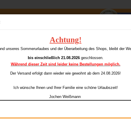
Suche...
:
E-Mai
Achtung!
 16 gr. (zum Sonderpreis)
o
und unseres Sommerurlaubes und der Überarbeitung des Shops, bleibt der W
ieser Kategorie
Pass
bis einschließlich 21.08.2026
geschlossen.
Während dieser Zeit sind leider keine Bestellungen möglich.
Ar
Li
Der Versand erfolgt dann wieder
wie gewohnt ab dem 24.08.2026!
Konto e
Ich wünsche Ihnen und Ihrer Familie eine schöne Urlaubszeit!
Passwo
Jochen Weißmann