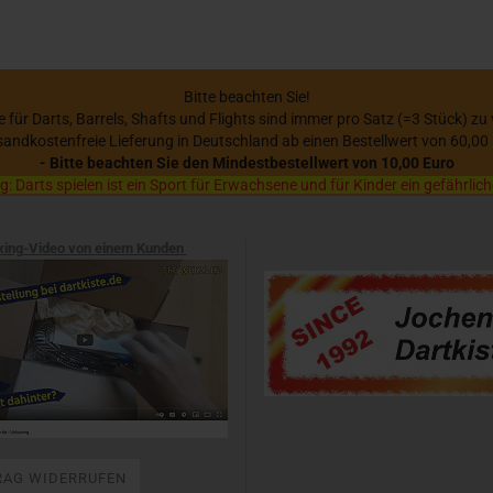
Bitte beachten Sie!
se für Darts, Barrels, Shafts und Flights sind immer pro Satz (=3 Stück) zu
sandkostenfreie Lieferung in Deutschland ab einen Bestellwert von 60,00
- Bitte beachten Sie den Mindestbestellwert von 10,00 Euro
 Darts spielen ist ein Sport für Erwachsene und für Kinder ein gefährlich
xing-Video von einem Kunden
RAG WIDERRUFEN