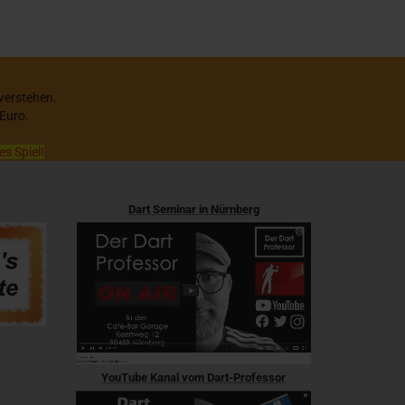
 verstehen.
 Euro.
es Spiel!
Dart Seminar in Nürnberg
YouTube Kanal vom Dart-Professor