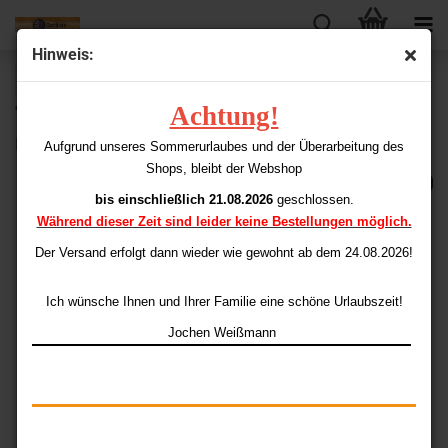
Hinweis:
« Erster
« zurück
weiter »
Letzter »
Achtung!
92
Artikel in dieser Kategorie
Playboy Flights Standard pink
Aufgrund unseres Sommerurlaubes und der Überarbeitung des
Shops, bleibt der Webshop
bis einschließlich 21.08.2026
geschlossen.
Während dieser Zeit sind leider keine Bestellungen möglich.
Der Versand erfolgt dann wieder
wie gewohnt ab dem 24.08.2026!
Ich wünsche Ihnen und Ihrer Familie eine schöne Urlaubszeit!
Jochen Weißmann