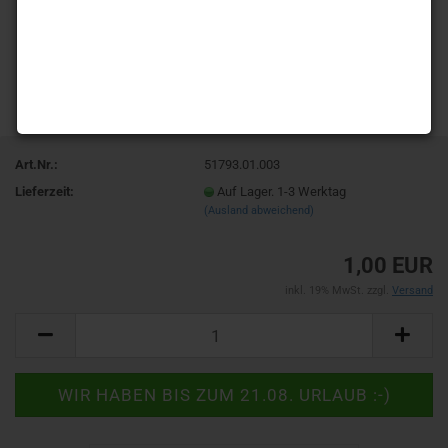
Art.Nr.:
51793.01.003
Lieferzeit:
Auf Lager. 1-3 Werktag
(Ausland abweichend)
1,00 EUR
inkl. 19% MwSt. zzgl.
Versand