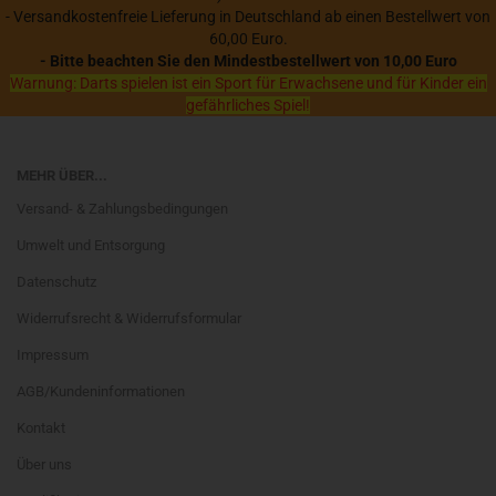
- Versandkostenfreie Lieferung in Deutschland ab einen Bestellwert von
60,00 Euro.
- Bitte beachten Sie den Mindestbestellwert von 10,00 Euro
Warnung: Darts spielen ist ein Sport für Erwachsene und für Kinder ein
gefährliches Spiel!
MEHR ÜBER...
Versand- & Zahlungsbedingungen
Umwelt und Entsorgung
Datenschutz
Widerrufsrecht & Widerrufsformular
Impressum
AGB/Kundeninformationen
Kontakt
Über uns