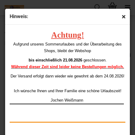
Hinweis:
« Erster
« zurück
weiter »
Letzter »
Achtung!
92
Artikel in dieser Kategorie
Playboy Flights Standard Brunette Girl
Aufgrund unseres Sommerurlaubes und der Überarbeitung des
Shops, bleibt der Webshop
bis einschließlich 21.08.2026
geschlossen.
Während dieser Zeit sind leider keine Bestellungen möglich.
Der Versand erfolgt dann wieder
wie gewohnt ab dem 24.08.2026!
Ich wünsche Ihnen und Ihrer Familie eine schöne Urlaubszeit!
Jochen Weißmann