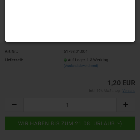
Art.Nr.:
51793.01.004
Lieferzeit:
Auf Lager. 1-3 Werktag
(Ausland abweichend)
1,20 EUR
inkl. 19% MwSt. zzgl.
Versand