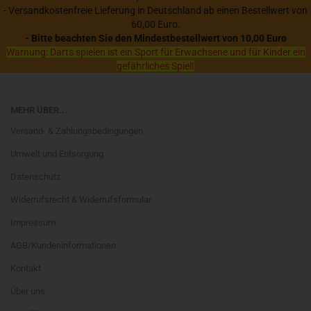
- Versandkostenfreie Lieferung in Deutschland ab einen Bestellwert von
60,00 Euro.
- Bitte beachten Sie den Mindestbestellwert von 10,00 Euro
Warnung: Darts spielen ist ein Sport für Erwachsene und für Kinder ein
gefährliches Spiel!
MEHR ÜBER...
Versand- & Zahlungsbedingungen
Umwelt und Entsorgung
Datenschutz
Widerrufsrecht & Widerrufsformular
Impressum
AGB/Kundeninformationen
Kontakt
Über uns