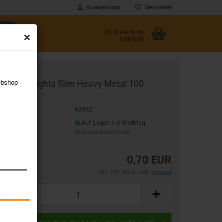
Kundenlogin
Merkzettel
Ihr Warenkorb
0,00 EUR
l
lotLock Flights Slim Heavy Metal 100
ebshop
wort
t.Nr.:
62932
eferzeit:
Auf Lager. 1-3 Werktag
(Ausland abweichend)
rstellen
0,70 EUR
rt vergessen?
inkl. 19% MwSt. zzgl.
Versand