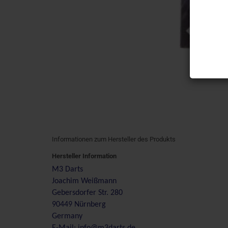
Informationen zum Hersteller des Produkts
Hersteller Information
M3 Darts
Joachim Weißmann
Gebersdorfer Str. 280
90449 Nürnberg
Germany