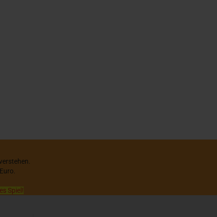
 verstehen.
 Euro.
es Spiel!