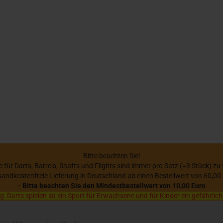
Bitte beachten Sie!
se für Darts, Barrels, Shafts und Flights sind immer pro Satz (=3 Stück) zu
sandkostenfreie Lieferung in Deutschland ab einen Bestellwert von 60,00
- Bitte beachten Sie den Mindestbestellwert von 10,00 Euro
 Darts spielen ist ein Sport für Erwachsene und für Kinder ein gefährlich