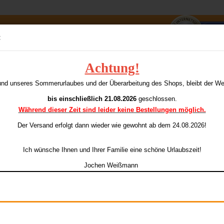
Suche...
:
E-Mai
Achtung!
ts Slim Heavy Metal 100
S
und unseres Sommerurlaubes und der Überarbeitung des Shops, bleibt der W
ieser Kategorie
Pass
bis einschließlich 21.08.2026
geschlossen.
Während dieser Zeit sind leider keine Bestellungen möglich.
Ar
Li
Der Versand erfolgt dann wieder
wie gewohnt ab dem 24.08.2026!
Konto e
Ich wünsche Ihnen und Ihrer Familie eine schöne Urlaubszeit!
Passwo
Jochen Weißmann