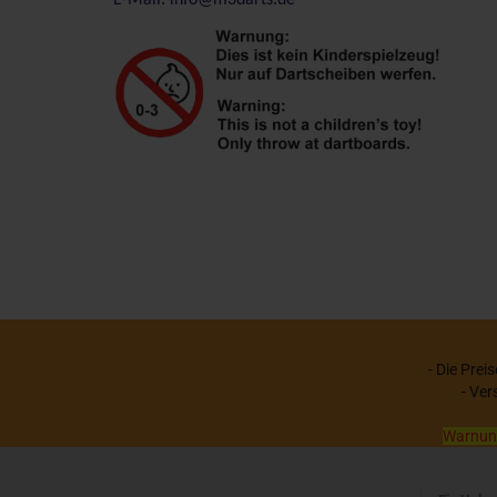
E-Mail: info@m3darts.de
- Die Prei
- Ver
Warnung: