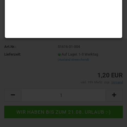
Art.Nr.:
51616-01-004
Lieferzeit:
Auf Lager. 1-3 Werktag
(Ausland abweichend)
1,20 EUR
inkl. 19% MwSt. zzgl.
Versand