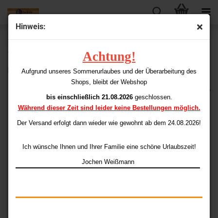
Hinweis:
« Erster
« zurück
weiter »
Letzter »
Achtung!
198
Artikel in dieser Kategorie
Elka Pro Flights Mad House (100)
Aufgrund unseres Sommerurlaubes und der Überarbeitung des
Shops, bleibt der Webshop
bis einschließlich 21.08.2026
geschlossen.
Während dieser Zeit sind leider keine Bestellungen möglich.
Der Versand erfolgt dann wieder
wie gewohnt ab dem 24.08.2026!
Ich wünsche Ihnen und Ihrer Familie eine schöne Urlaubszeit!
Jochen Weißmann