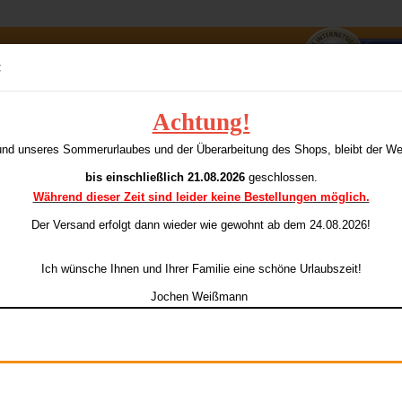
Suche...
:
E-Mai
Achtung!
F
und unseres Sommerurlaubes und der Überarbeitung des Shops, bleibt der W
Pass
bis einschließlich 21.08.2026
geschlossen.
Während dieser Zeit sind leider keine Bestellungen möglich.
Ar
Li
Der Versand erfolgt dann wieder
wie gewohnt ab dem 24.08.2026!
Konto e
Ich wünsche Ihnen und Ihrer Familie eine schöne Urlaubszeit!
Passwo
Jochen Weißmann