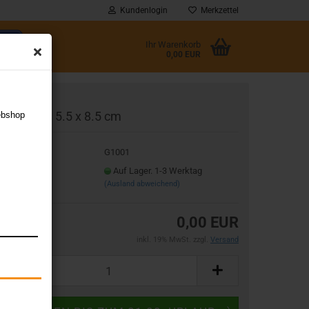
Kundenlogin
Merkzettel
Ihr Warenkorb
0,00 EUR
l
inish-Card 5.5 x 8.5 cm
ebshop
wort
t.Nr.:
G1001
eferzeit:
Auf Lager. 1-3 Werktag
(Ausland abweichend)
rstellen
0,00 EUR
rt vergessen?
inkl. 19% MwSt. zzgl.
Versand