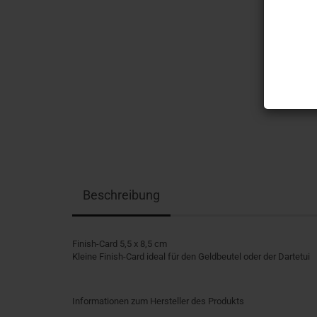
Beschreibung
Finish-Card 5,5 x 8,5 cm
Kleine Finish-Card ideal für den Geldbeutel oder der Dartetui
Informationen zum Hersteller des Produkts