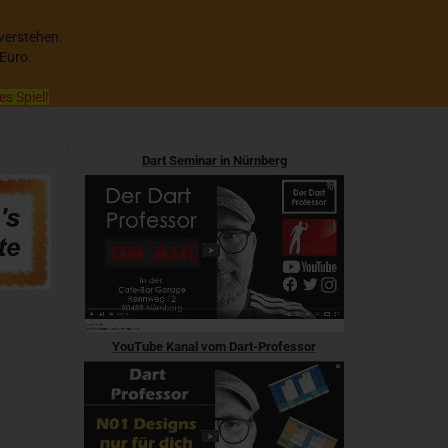
 verstehen.
 Euro.
es Spiel!
Dart Seminar in Nürnberg
YouTube Kanal vom Dart-Professor