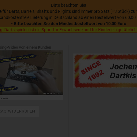
Bitte beachten Sie!
se für Darts, Barrels, Shafts und Flights sind immer pro Satz (=3 Stück) zu
sandkostenfreie Lieferung in Deutschland ab einen Bestellwert von 60,00
- Bitte beachten Sie den Mindestbestellwert von 10,00 Euro
 Darts spielen ist ein Sport für Erwachsene und für Kinder ein gefährlich
xing-Video von einem Kunden
RAG WIDERRUFEN