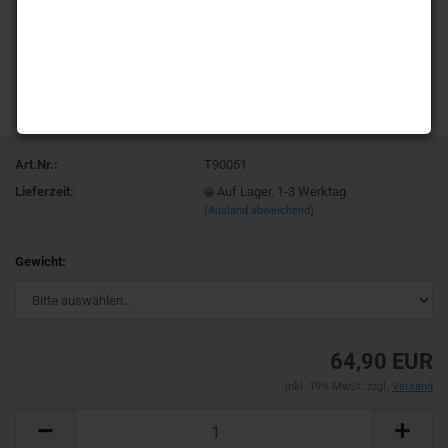
Art.Nr.:
T90051
Lieferzeit:
Auf Lager. 1-3 Werktag
(Ausland abweichend)
Gewicht:
64,90 EUR
inkl. 19% MwSt. zzgl.
Versand