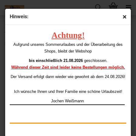
Hinweis:
« Erster
« zurück
weiter »
Letzter »
Achtung!
74
Artikel in dieser Kategorie
Bolide 01 90% Swiss Point System
Aufgrund unseres Sommerurlaubes und der Überarbeitung des
Shops, bleibt der Webshop
bis einschließlich 21.08.2026
geschlossen.
Während dieser Zeit sind leider keine Bestellungen möglich.
Der Versand erfolgt dann wieder
wie gewohnt ab dem 24.08.2026!
Ich wünsche Ihnen und Ihrer Familie eine schöne Urlaubszeit!
Jochen Weißmann