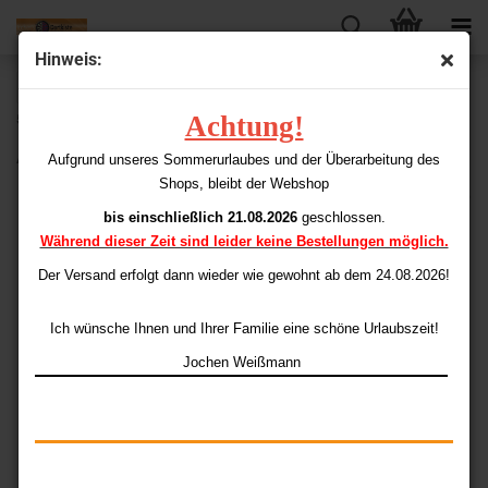
Hinweis:
« Erster
« zurück
weiter »
Letzter »
Achtung!
53
Artikel in dieser Kategorie
Alan Glazier Ton Machine Softtip 18 gr.
Aufgrund unseres Sommerurlaubes und der Überarbeitung des
Shops, bleibt der Webshop
bis einschließlich 21.08.2026
geschlossen.
Während dieser Zeit sind leider keine Bestellungen möglich.
Der Versand erfolgt dann wieder
wie gewohnt ab dem 24.08.2026!
Ich wünsche Ihnen und Ihrer Familie eine schöne Urlaubszeit!
Jochen Weißmann