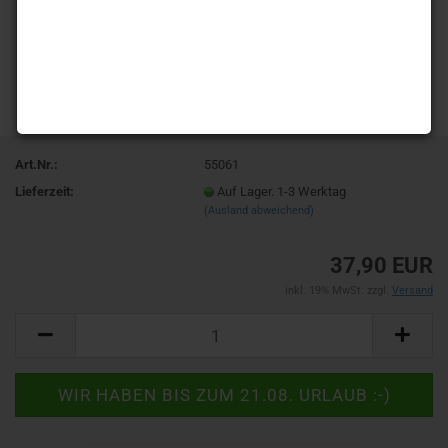
Art.Nr.:
55061
Lieferzeit:
Auf Lager. 1-3 Werktag
(Ausland abweichend)
37,90 EUR
inkl. 19% MwSt. zzgl.
Versand