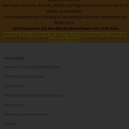
- Die Preise für Darts, Barrels, Shafts und Flights sind immer pro Satz (=3
Stück) zu verstehen.
- Versandkostenfreie Lieferung in Deutschland ab einen Bestellwert von
60,00 Euro.
- Bitte beachten Sie den Mindestbestellwert von 10,00 Euro
Warnung: Darts spielen ist ein Sport für Erwachsene und für Kinder ein
gefährliches Spiel!
MEHR ÜBER...
Versand- & Zahlungsbedingungen
Umwelt und Entsorgung
Datenschutz
Widerrufsrecht & Widerrufsformular
Impressum
AGB/Kundeninformationen
Kontakt