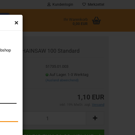
Kundenlogin
Merkzettel
Ihr Warenkorb
0,00 EUR
l
lchemy CHAINSAW 100 Standard
ebshop
wort
t.Nr.:
51735.01.003
eferzeit:
Auf Lager. 1-3 Werktag
(Ausland abweichend)
rstellen
1,10 EUR
rt vergessen?
inkl. 19% MwSt. zzgl.
Versand