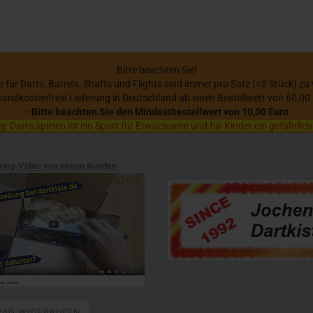
Bitte beachten Sie!
se für Darts, Barrels, Shafts und Flights sind immer pro Satz (=3 Stück) zu
sandkostenfreie Lieferung in Deutschland ab einen Bestellwert von 60,00
- Bitte beachten Sie den Mindestbestellwert von 10,00 Euro
 Darts spielen ist ein Sport für Erwachsene und für Kinder ein gefährlich
xing-Video von einem Kunden
RAG WIDERRUFEN