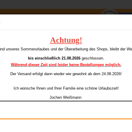
Suche...
:
E-Mai
Achtung!
emy CHAINSAW 100 Standard
A
und unseres Sommerurlaubes und der Überarbeitung des Shops, bleibt der W
dieser Kategorie
Pass
bis einschließlich 21.08.2026
geschlossen.
Während dieser Zeit sind leider keine Bestellungen möglich.
Ar
Li
Der Versand erfolgt dann wieder
wie gewohnt ab dem 24.08.2026!
Konto e
Ich wünsche Ihnen und Ihrer Familie eine schöne Urlaubszeit!
Passwo
Jochen Weißmann