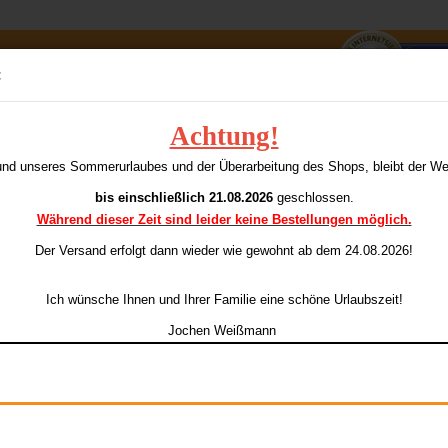
Suche...
:
E-Mai
Achtung!
»
Amazon Flights Standard Transparent Blau
A
und unseres Sommerurlaubes und der Überarbeitung des Shops, bleibt der W
ieser Kategorie
Pass
bis einschließlich 21.08.2026
geschlossen.
Während dieser Zeit sind leider keine Bestellungen möglich.
Ar
Li
Der Versand erfolgt dann wieder
wie gewohnt ab dem 24.08.2026!
Konto e
Ich wünsche Ihnen und Ihrer Familie eine schöne Urlaubszeit!
Passwo
Jochen Weißmann