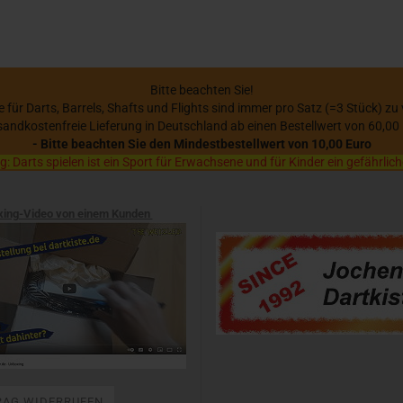
Bitte beachten Sie!
se für Darts, Barrels, Shafts und Flights sind immer pro Satz (=3 Stück) zu
sandkostenfreie Lieferung in Deutschland ab einen Bestellwert von 60,00
- Bitte beachten Sie den Mindestbestellwert von 10,00 Euro
 Darts spielen ist ein Sport für Erwachsene und für Kinder ein gefährlich
xing-Video von einem Kunden
RAG WIDERRUFEN