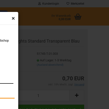
Kundenlogin
Merkzettel
Ihr Warenkorb
0,00 EUR
l
mazon Flights Standard Transparent Blau
ebshop
wort
t.Nr.:
51745-T.01.003
eferzeit:
Auf Lager. 1-3 Werktag
(Ausland abweichend)
rstellen
0,70 EUR
rt vergessen?
inkl. 19% MwSt. zzgl.
Versand