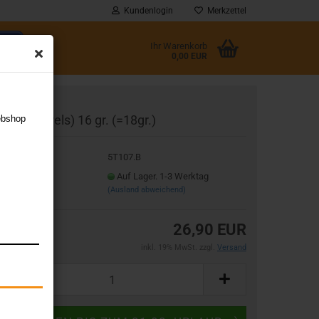
Kundenlogin
Merkzettel
Ihr Warenkorb
0,00 EUR
l
rab I (Barrels) 16 gr. (=18gr.)
ebshop
wort
t.Nr.:
5T107.B
eferzeit:
Auf Lager. 1-3 Werktag
(Ausland abweichend)
rstellen
26,90 EUR
rt vergessen?
inkl. 19% MwSt. zzgl.
Versand