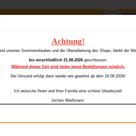
Suche...
:
E-Mai
Achtung!
»
s & Barrels
Arab I (Barrels) 16 gr. (=18gr.)
A
und unseres Sommerurlaubes und der Überarbeitung des Shops, bleibt der W
ieser Kategorie
Pass
bis einschließlich 21.08.2026
geschlossen.
Während dieser Zeit sind leider keine Bestellungen möglich.
Ar
Li
Der Versand erfolgt dann wieder
wie gewohnt ab dem 24.08.2026!
Konto e
Ich wünsche Ihnen und Ihrer Familie eine schöne Urlaubszeit!
Passwo
Jochen Weißmann