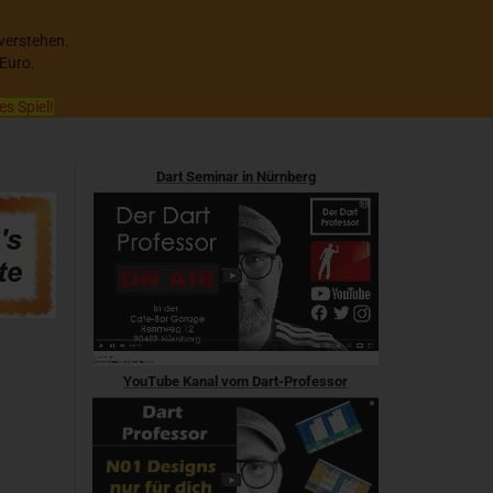
 verstehen.
 Euro.
es Spiel!
Dart Seminar in Nürnberg
YouTube Kanal vom Dart-Professor