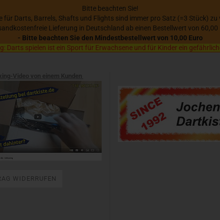
Bitte beachten Sie!
se für Darts, Barrels, Shafts und Flights sind immer pro Satz (=3 Stück) zu
sandkostenfreie Lieferung in Deutschland ab einen Bestellwert von 60,00
- Bitte beachten Sie den Mindestbestellwert von 10,00 Euro
 Darts spielen ist ein Sport für Erwachsene und für Kinder ein gefährlich
xing-Video von einem Kunden
RAG WIDERRUFEN