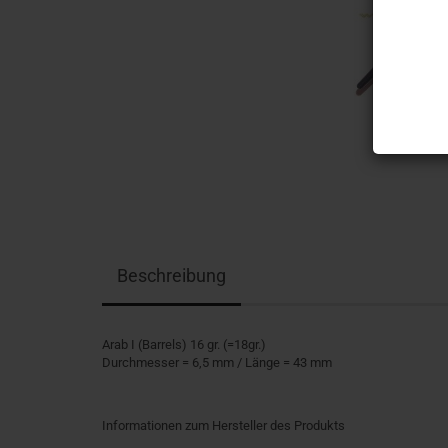
Beschreibung
Arab I (Barrels) 16 gr. (=18gr.)
Durchmesser = 6,5 mm / Länge = 43 mm
Informationen zum Hersteller des Produkts