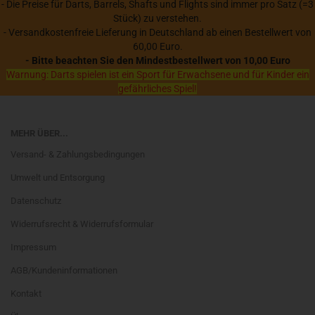
- Die Preise für Darts, Barrels, Shafts und Flights sind immer pro Satz (=3
Stück) zu verstehen.
- Versandkostenfreie Lieferung in Deutschland ab einen Bestellwert von
60,00 Euro.
- Bitte beachten Sie den Mindestbestellwert von 10,00 Euro
Warnung: Darts spielen ist ein Sport für Erwachsene und für Kinder ein
gefährliches Spiel!
MEHR ÜBER...
Versand- & Zahlungsbedingungen
Umwelt und Entsorgung
Datenschutz
Widerrufsrecht & Widerrufsformular
Impressum
AGB/Kundeninformationen
Kontakt