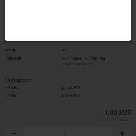
Art.Nr.:
06100
Lieferzeit:
Auf Lager. 1-3 Werktag
(Ausland abweichend)
Staffelpreise
1-9 Stk.
je 1,00 EUR
> 9 Stk.
je 0,90 EUR
1,00 EUR
inkl. 19% MwSt. zzgl.
Versand