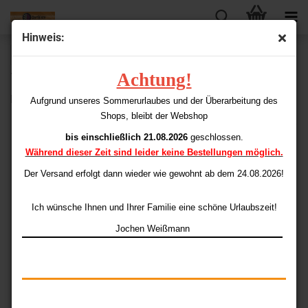
Hinweis:
« Erster
« zurück
weiter »
Letzter »
Achtung!
198
Artikel in dieser Kategorie
M3-Flights Standard
Aufgrund unseres Sommerurlaubes und der Überarbeitung des
Shops, bleibt der Webshop
bis einschließlich 21.08.2026
geschlossen.
Während dieser Zeit sind leider keine Bestellungen möglich.
Der Versand erfolgt dann wieder
wie gewohnt ab dem 24.08.2026!
Ich wünsche Ihnen und Ihrer Familie eine schöne Urlaubszeit!
Jochen Weißmann