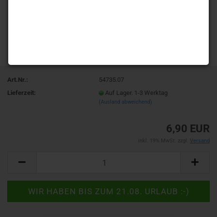
Art.Nr.:
54735.07
Lieferzeit:
Auf Lager. 1-3 Werktag
(Ausland abweichend)
6,90 EUR
inkl. 19% MwSt. zzgl.
Versand