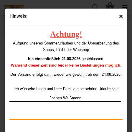
Hinweis:
« zurück
weiter »
Letzter »
Achtung!
6
Artikel in dieser Kategorie
DeLuxe Pin 1 Dart
Aufgrund unseres Sommerurlaubes und der Überarbeitung des
Shops, bleibt der Webshop
bis einschließlich 21.08.2026
geschlossen.
Während dieser Zeit sind leider keine Bestellungen möglich.
Der Versand erfolgt dann wieder
wie gewohnt ab dem 24.08.2026!
Ich wünsche Ihnen und Ihrer Familie eine schöne Urlaubszeit!
Jochen Weißmann