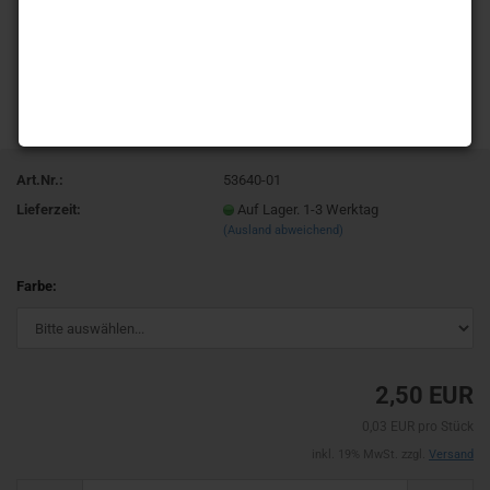
Art.Nr.:
53640-01
Lieferzeit:
Auf Lager. 1-3 Werktag
(Ausland abweichend)
Farbe:
2,50 EUR
0,03 EUR pro Stück
inkl. 19% MwSt. zzgl.
Versand