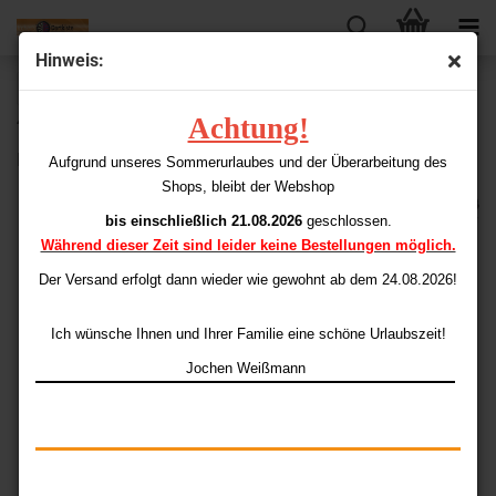
Hinweis:
« Erster
« zurück
weiter »
Letzter »
Achtung!
43
Artikel in dieser Kategorie
Dimple Points 2BA (100 Stück)
Aufgrund unseres Sommerurlaubes und der Überarbeitung des
Shops, bleibt der Webshop
bis einschließlich 21.08.2026
geschlossen.
Während dieser Zeit sind leider keine Bestellungen möglich.
Der Versand erfolgt dann wieder
wie gewohnt ab dem 24.08.2026!
Ich wünsche Ihnen und Ihrer Familie eine schöne Urlaubszeit!
Jochen Weißmann