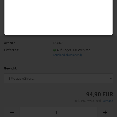
Art.Nr.:
R2567
Lieferzeit:
Auf Lager. 1-3 Werktag
(Ausland abweichend)
Gewicht:
94,90 EUR
inkl. 19% MwSt. zzgl.
Versand