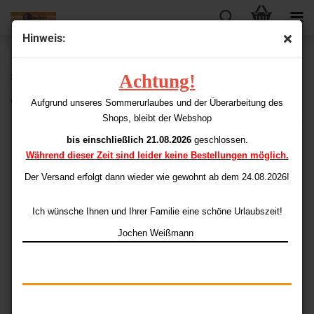
Hinweis:
« Erster
« zurück
weiter »
Letzter »
Achtung!
30
Artikel in dieser Kategorie
Gerwyn Price "Iceman" Firebird Steeldarts 21 gr.
Aufgrund unseres Sommerurlaubes und der Überarbeitung des
Shops, bleibt der Webshop
bis einschließlich 21.08.2026
geschlossen.
Während dieser Zeit sind leider keine Bestellungen möglich.
Der Versand erfolgt dann wieder
wie gewohnt ab dem 24.08.2026!
Ich wünsche Ihnen und Ihrer Familie eine schöne Urlaubszeit!
Jochen Weißmann