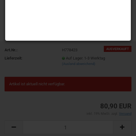
AUSVERKAUFT
Art.Nr.:
H778423
Lieferzeit:
Auf Lager. 1-3 Werktag
(Ausland abweichend)
Artikel ist aktuell nicht verfügbar.
80,90 EUR
inkl. 19% MwSt. zzgl.
Versand