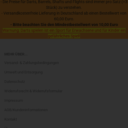
- Die Preise für Darts, Barrels, Shafts und Flights sind immer pro Satz (=3
Stück) zu verstehen.
- Versandkostenfreie Lieferung in Deutschland ab einen Bestellwert von
60,00 Euro.
- Bitte beachten Sie den Mindestbestellwert von 10,00 Euro
Warnung: Darts spielen ist ein Sport für Erwachsene und für Kinder ein
gefährliches Spiel!
MEHR ÜBER...
Versand- & Zahlungsbedingungen
Umwelt und Entsorgung
Datenschutz
Widerrufsrecht & Widerrufsformular
Impressum
AGB/Kundeninformationen
Kontakt