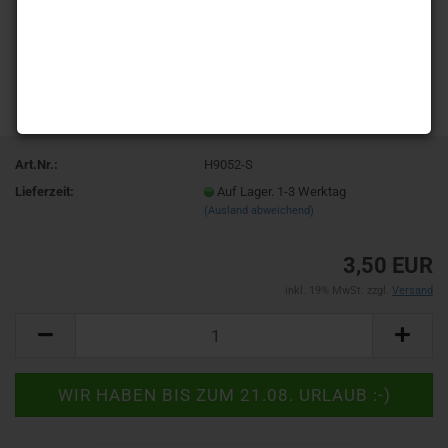
Art.Nr.:
H9052-S
Lieferzeit:
Auf Lager. 1-3 Werktag
(Ausland abweichend)
3,50 EUR
inkl. 19% MwSt. zzgl.
Versand