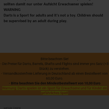
sollten damit nur unter Aufsicht Erwachsener spielen!
WARNING
Darts is a Sport for adults and it's not a toy. Children should
be supervised by an adult during play.
Bitte beachten Sie!
- Die Preise für Darts, Barrels, Shafts und Flights sind immer pro Satz (=3
Stück) zu verstehen.
- Versandkostenfreie Lieferung in Deutschland ab einen Bestellwert von
60,00 Euro.
- Bitte beachten Sie den Mindestbestellwert von 10,00 Euro
Warnung: Darts spielen ist ein Sport für Erwachsene und für Kinder ein
gefährliches Spiel!
MEHR ÜBER...