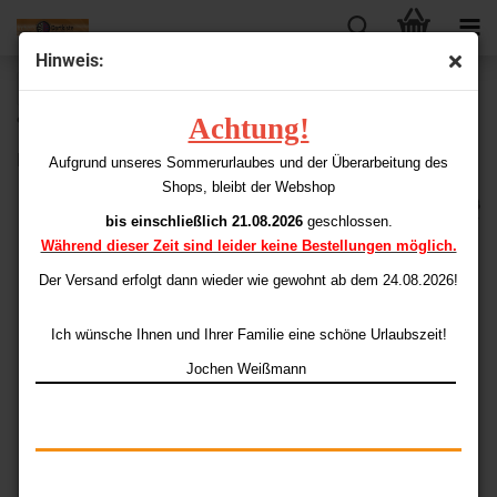
Hinweis:
« Erster
« zurück
weiter »
Letzter »
Achtung!
98
Artikel in dieser Kategorie
Harrows SuperGrip Carbon Shafts Short
Aufgrund unseres Sommerurlaubes und der Überarbeitung des
Shops, bleibt der Webshop
bis einschließlich 21.08.2026
geschlossen.
Während dieser Zeit sind leider keine Bestellungen möglich.
Der Versand erfolgt dann wieder
wie gewohnt ab dem 24.08.2026!
Ich wünsche Ihnen und Ihrer Familie eine schöne Urlaubszeit!
Jochen Weißmann