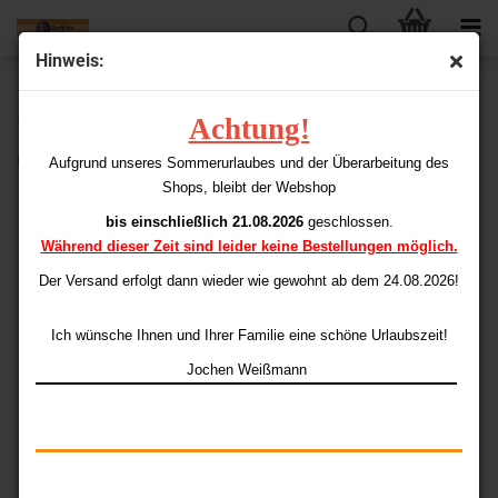
Hinweis:
« Erster
« zurück
weiter »
Letzter »
Achtung!
198
Artikel in dieser Kategorie
iFlight 100 Standard Casino
Aufgrund unseres Sommerurlaubes und der Überarbeitung des
Shops, bleibt der Webshop
bis einschließlich 21.08.2026
geschlossen.
Während dieser Zeit sind leider keine Bestellungen möglich.
Der Versand erfolgt dann wieder
wie gewohnt ab dem 24.08.2026!
Ich wünsche Ihnen und Ihrer Familie eine schöne Urlaubszeit!
Jochen Weißmann