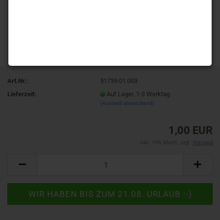
Art.Nr.:
51739.01.003
Lieferzeit:
Auf Lager. 1-3 Werktag
(Ausland abweichend)
1,00 EUR
inkl. 19% MwSt. zzgl.
Versand