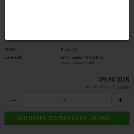
Art.Nr.:
K8221.02
Lieferzeit:
Auf Lager. 1-3 Werktag
(Ausland abweichend)
39,90 EUR
inkl. 19% MwSt. zzgl.
Versand