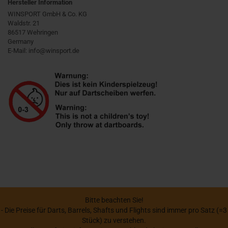
Hersteller Information
WINSPORT GmbH & Co. KG
Waldstr. 21
86517 Wehringen
Germany
E-Mail: info@winsport.de
Bitte beachten Sie!
- Die Preise für Darts, Barrels, Shafts und Flights sind immer pro Satz (=3
Stück) zu verstehen.