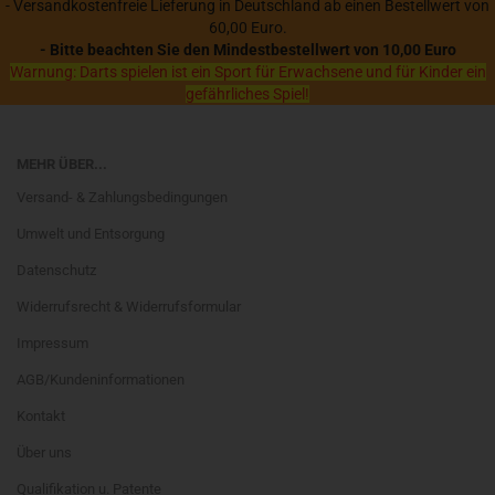
- Versandkostenfreie Lieferung in Deutschland ab einen Bestellwert von
60,00 Euro.
- Bitte beachten Sie den Mindestbestellwert von 10,00 Euro
Warnung: Darts spielen ist ein Sport für Erwachsene und für Kinder ein
gefährliches Spiel!
MEHR ÜBER...
Versand- & Zahlungsbedingungen
Umwelt und Entsorgung
Datenschutz
Widerrufsrecht & Widerrufsformular
Impressum
AGB/Kundeninformationen
Kontakt
Über uns
Qualifikation u. Patente