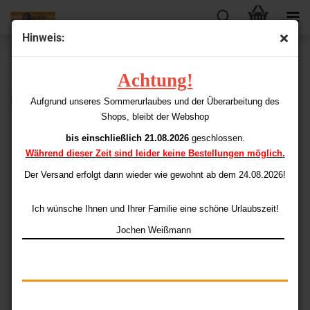
Hinweis:
« Erster
« zurück
weiter »
Letzter »
Achtung!
13
Artikel in dieser Kategorie
Karella Steeldarts Barrels Profi Line PL-02 21 gr.
Aufgrund unseres Sommerurlaubes und der Überarbeitung des
Shops, bleibt der Webshop
bis einschließlich 21.08.2026
geschlossen.
Während dieser Zeit sind leider keine Bestellungen möglich.
Der Versand erfolgt dann wieder
wie gewohnt ab dem 24.08.2026!
Ich wünsche Ihnen und Ihrer Familie eine schöne Urlaubszeit!
Jochen Weißmann