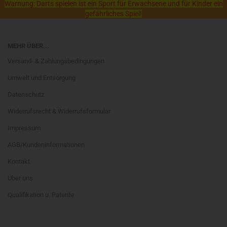
Warnung: Darts spielen ist ein Sport für Erwachsene und für Kinder ein
gefährliches Spiel!
MEHR ÜBER...
Versand- & Zahlungsbedingungen
Umwelt und Entsorgung
Datenschutz
Widerrufsrecht & Widerrufsformular
Impressum
AGB/Kundeninformationen
Kontakt
Über uns
Qualifikation u. Patente