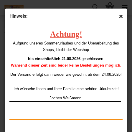
Hinweis:
« Erster
« zurück
weiter »
Letzter »
Achtung!
40
Artikel in dieser Kategorie
L-Style-Champagne EASY Shape L3 (Standard klein No.6)
Aufgrund unseres Sommerurlaubes und der Überarbeitung des
Shops, bleibt der Webshop
bis einschließlich 21.08.2026
geschlossen.
Während dieser Zeit sind leider keine Bestellungen möglich.
Der Versand erfolgt dann wieder
wie gewohnt ab dem 24.08.2026!
Ich wünsche Ihnen und Ihrer Familie eine schöne Urlaubszeit!
Jochen Weißmann