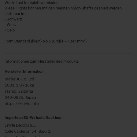
Würfe fast komplett vermieden.
Diese Flights können mit den meisten Nylon-Shafts gespielt werden.
Lieferbar in :
- Schwarz
- Weiß
- Gelb
Form Standard (klein) No.6 (Größe = 1047 mm²)
Informationen zum Hersteller des Produkts
Hersteller Information
Indies JC Co, Ltd.
1031-1 Ukizuka
Yashio, Saitama
340-0835, Japan
https://l-style.info
Importeur/EU-Wirtschaftsakteur
Lstyle Dardos S.L.
Calle Calderón 54, Bajo 2.