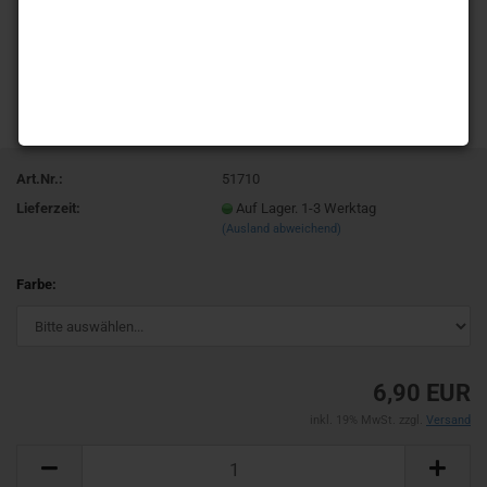
Art.Nr.:
51710
Lieferzeit:
Auf Lager. 1-3 Werktag
(Ausland abweichend)
Farbe:
6,90 EUR
inkl. 19% MwSt. zzgl.
Versand